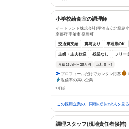
社員登用あり
ブランクOK
即日勤
食事補助あり
研修あり
資格取得
小学校給食室の調理師
経験者歓迎
有資格者歓迎
健康保
イートランド株式会社(宇治市立北槇島
京都府 宇治市 槇島町
食室)
厚生年金あり
雇用保険あり
未経
交通費支給
賞与あり
車通勤OK
労災保険あり
固定時間制
主婦・主夫歓迎
残業なし
フリー
長期休暇あり
残業月20時間以内
月給 23万円 ~ 25万円
正社員
+
1
プロフィールだけでカンタン応募
第二新卒歓迎
食事補助あり
研修
返信率の高い企業
経験者歓迎
有資格者歓迎
マネー
Posted
13日前
健康保険あり
厚生年金あり
雇用
この採用企業の、同種の別の求人を見
労災保険あり
固定時間制
調理スタッフ(現地責任者候補)