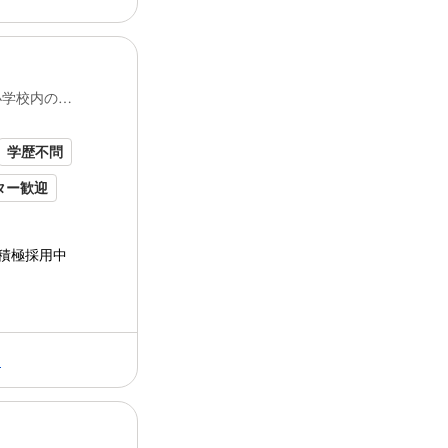
・衛⽣上の⾃宅待機時、給与6割保障
務OK
・介護休暇、看護休暇も給与6割保障
支援あり
名在籍する 安定基盤の
イート
ランド
運営
勤務地所在地
の経験... 電話応募も歓迎▶0661529061...
険あり
小学校内の給
532-0011 大阪府大阪市淀川区西中島1丁目12-7
ド
株式
会社
について...
験者歓迎
学歴不問
交通・アクセス
西中島南方駅～徒歩1分／ 南方駅～徒歩1分 
ター歓迎
ブランクOK
給与詳細
基本給：時給 1300円
積極採用中
あり
●昇給あり
ジャー採用
●お休みしても給与保証あり︕
保険あり
▶衛⽣上の体調不良で⾃宅待機をお願いした場
▶介護・看護休暇時も当社は給与の6割保証。
る
⼩さいお⼦様がいる⽅も安⼼して勤務いただ
給与例
いる当社。 規模感・安心感、働きやすい
午前中5.5hだけでも、安定して稼げます