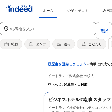
ホーム
企業クチコミ
給与
メインコンテンツの開始
選択
職種
働き方
給与
こだわり
&
履歴書を登録しましょう
- 簡単に作成で
&nbsp;
イートランド株式会社 の求人
並べ替え:
関連性
-
日付順
ビジネスホテルの朝食スタッフ
イートランド株式会社(ホテルコンソルト