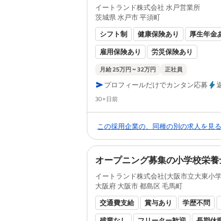
イートランド株式会社 水戸営業所
茨城県 水戸市 平須町
シフト制
健康保険あり
厚生年金
雇用保険あり
労災保険あり
月給 25万円 ~ 32万円
正社員
プロフィールだけでカンタン応募
Posted
30+日前
この採用企業の、同種の別の求人を見
オープニング募集の小学校栄養
イートランド株式会社(大阪市立大東小学
大阪府 大阪市 都島区 毛馬町
交通費支給
賞与あり
学歴不問
残業なし
フリーター歓迎
長期休