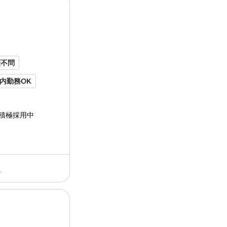
●美味しいまかない朝食が、無料で食べられる
イート
ランド
株式
会社
について... 栃木
●制服、マスクなど全て会社支給。就業前の準
創業60年以上︕ 学校・社員⾷堂・病院
ービスや飲⾷店運営をしている
会社
です｡ 
✨空いてる時間に働けます✨
──────────―――――――――
⏩午前中だけで、週2日～OK
歴不問
⏩残業なしで、予定が立てやすい！
⏩Wワークもしやすい環境です
内勤務OK
⏩講義の前にバイトの学生さんも歓迎
⏩授業参観など平⽇休みもOK︕有給あり♪
クOK
⏩土日のみなど副業の方も歓迎！
積極採用中
⏩シニア･中高年も活躍しています！
週4日以上OK
⏩お⼦様が⼩さくても安⼼︕給与保障あり
▶【⾃宅待機時も安⼼】 衛⽣上の体調不良で
ランクOK
▶【法定以上の⼿厚いケア】 介護・看護休暇
歓迎
＜こんな会社です＞
る
時間制
全国にスタッフ3000名在籍の安定企業。
創業60年以上の実績で、長く働ける環境。
⭐温かな社風です
創業60年以上、全国に3000名在籍する 
当社はフルーツやビール等が当たる「プレゼ
イート
ランド
では 宇都宮市岩曽町の学校
従業員を単なる労働力ではなく、
共に歩む「仲間」として大切にする文化が根