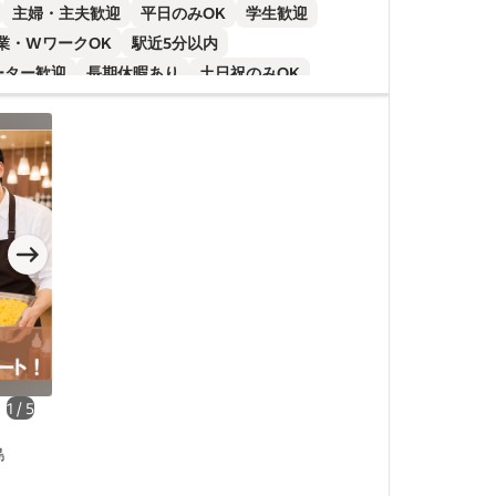
主婦・主夫歓迎
平日のみOK
学生歓迎
.
業・WワークOK
駅近5分以内
ーター歓迎
長期休暇あり
土日祝のみOK
) の求人
、
西中島
をすべ
日勤務OK
食事補助あり
研修あり
slide
2 of 5
slide
3 of 
格者歓迎
中国語
未経験者歓迎
固定時間制
 大阪市 西中
イート
ラン
開する
会社
...
1
/
5
島