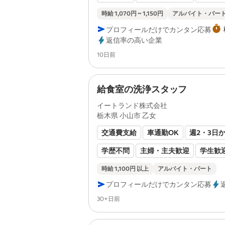
扶養内勤務OK
残業なし
副業・W
時給 1,070円 ~ 1,150円
アルバイト・パー
プロフィールだけでカンタン応募
シフト制
フリーター歓迎
土日祝
返信率の高い企業
ブランクOK
即日勤務OK
経験者
Posted
10日前
未経験者歓迎
給食室の洗浄スタッフ
イートランド株式会社
栃木県 小山市 乙女
交通費支給
車通勤OK
週2・3日
学歴不問
主婦・主夫歓迎
学生歓
扶養内勤務OK
転勤なし
残業なし
時給 1,100円 以上
アルバイト・パート
プロフィールだけでカンタン応募
副業・WワークOK
60代以上も応募
Posted
30+日前
週4日以上OK
フリーター歓迎
ブ
即日勤務OK
食事補助あり
経験者