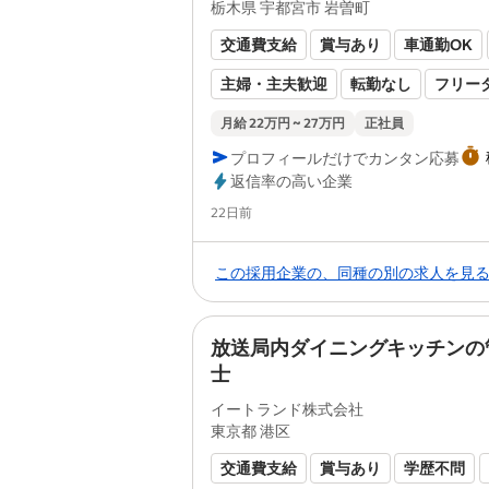
栃木県 宇都宮市 岩曽町
交通費支給
賞与あり
車通勤OK
主婦・主夫歓迎
転勤なし
フリー
長期休暇あり
残業月20時間以内
月給 22万円 ~ 27万円
正社員
プロフィールだけでカンタン応募
ブランクOK
第二新卒歓迎
バイク
返信率の高い企業
経験者歓迎
有資格者歓迎
健康保
Posted
22日前
厚生年金あり
雇用保険あり
未経
この採用企業の、同種の別の求人を見
労災保険あり
固定時間制
放送局内ダイニングキッチンの
士
イートランド株式会社
東京都 港区
交通費支給
賞与あり
学歴不問