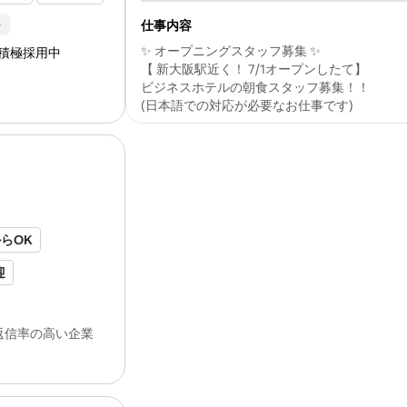
ワークOK
仕事内容
ト
✨ オープニングスタッフ募集 ✨
積極採用中
のみOK
【 新大阪駅近く！ 7/1オープンしたて】
ビジネスホテルの朝食スタッフ募集！！
歓迎
(日本語での対応が必要なお仕事です)
未経験でも時給1300円スタート！
-
制服あり。マスクなども
会社
負担！準備
難しい仕事はありません！
すすめポイ... んな
会社
です】 調理場の運
食券制だから、注文取り・レジなし。
60年上「食」のスペシャリスト集団「
イ
⭐ 飲食業や接客のお仕事未経験OK ⭐ -
株式
会社
」が行っています 全国の病院...
✅オーダー取り･配膳なしのビュッフェ式
からOK
✅接客は､お食事券を受け取るなどのみ！
✅現金の取り扱いはありません｡
迎
乙女の求人
をすべて見る
給与検索:
給食室の洗浄スタッフの給与 - 小山市 
【仕事内容】
プロが作るバラエティ豊かなお料理が人気の
返信率の高い企業
可
午前中だけで効率よく働ける、朝食スタッフ
▶温める程度の簡単な調理補助、仕込み作業
ランクOK
い場での洗浄作業、営業後の後片付けやなど
簡単なので飲食店や接客のお仕事未経験の方
歓迎