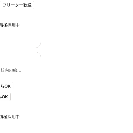
フリーター歓迎
（1）5：30〜11：30
（2）6：00〜11：30
★(1)(2)ご都合の良い方で選択可能です。
★休憩30分あり
積極採用中
食事補助あり
★残業なし
り
週2日〜週5日で相談OK
曜日や日数は柔軟に対応させて頂きます。
保険あり
白衣、帽子、エプロンなど全て
会社
負担
勤務形態
のマスク、アル... るのを楽しみにしてい
固定時間制
学校内の給食
接地・登録地】
イート
ランド
株式
会社
関
所在地：大阪府大阪市淀川区宮原5丁目...
休日休暇
からOK
シフトによる
●パート・アルバイトスタッフも有給休暇あり
みOK
●週５日のレギュラーでの勤務も可能です！
し
残業なし
＊‥‥＊‥ここがポイント‥＊‥‥＊
積極採用中
可
✅スタッフ同士の相談だけで休み取得可！本
✅ご家庭やお子様都合、プライベートの用事で
期休暇あり
✅他社では珍しい独⾃の有給制度あり