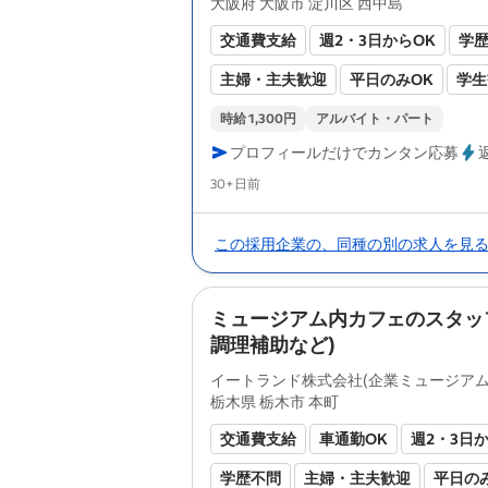
大阪府 大阪市 淀川区 西中島
交通費支給
週2・3日からOK
学
主婦・主夫歓迎
平日のみOK
学生
扶養内勤務OK
転勤なし
残業なし
時給 1,300円
アルバイト・パート
プロフィールだけでカンタン応募
副業・WワークOK
駅近5分以内
Posted
30+日前
60代以上も応募可
週4日以上OK
長期休暇あり
土日祝のみOK
ブラ
この採用企業の、同種の別の求人を見
オープニングスタッフ
即日勤務OK
研修あり
バイク通勤OK
英語
ミュージアム内カフェのスタッ
調理補助など)
有資格者歓迎
中国語
未経験者歓
イートランド株式会社(企業ミュージアム
栃木県 栃木市 本町
交通費支給
車通勤OK
週2・3日
学歴不問
主婦・主夫歓迎
平日の