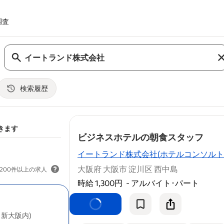
調査
検索履歴
nbsp;
きます
- job
ビジネスホテルの朝食スタッフ
イートランド株式会社(ホテルコンソルト
大阪府 大阪市 淀川区 西中島
200件以上の求人
時給 1,300円
-
アルバイト･パート
朝食が、無料で食べられる特典付き♪ ●
など全て
会社
支給。就業前の準備は不要で
新大阪内)
いてる時間に働けます... ォーム、エプ