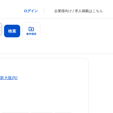
ログイン
企業様向け / 求人掲載はこちら
検索
条件保存
 post
新大阪内)
制服、マスク
す！ ✨空
ロンなどはす