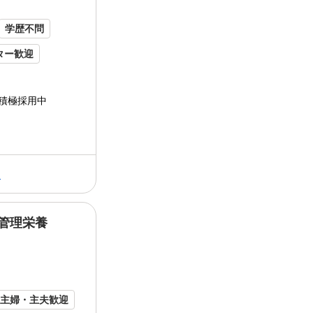
正社員調理師... こんな
会社
です...
⭐当社はWワークOK。副業・兼業OKです
学歴不問
＜面接1回でお仕事開始！＞
ター歓迎
実技試験や筆記試験はありません。
まずは一度お会い出来たら幸いです♪
住宅手当あり
面接時にお仕事に関するご相談にも応じます
積極採用中
通勤OK
求めている人材
険あり
年齢不問・学歴不問
未経験OK
験者歓迎
男女歓迎
る
アルバイト・パートデビュー歓迎
学生･フリーター･主婦(夫)活躍中
シニア･中高年も活躍しています！
★笑顔で対応できる方大歓迎！
管理栄養
創業60年以上、全国に3000名在籍！ 安
★接客が得意ではない方も歓迎！オーダー取
ート
ランド
が運営する 放送局内の おし
ングで この度... 638-5655 ・✨─
イート
ラ
年齢の条件と理由：あり（例外事由3号のニ・
ついて...
勤務時間詳細
主婦・主夫歓迎