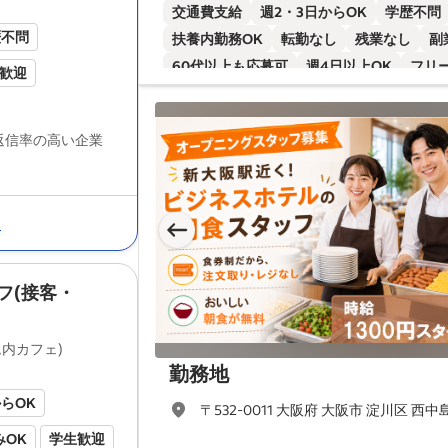
交通費支給
週2・3日からOK
学歴不問
べて
会社
が負担します。業務中に使用す..
歴不問
扶養内勤務OK
転勤なし
残業なし
副
60代以上も応募可
週4日以上OK
フリ
歓迎
イートランド株式会社(ホテルコンソルト新大阪内
西中島での求人
、
朝食スタッフ の求人 - 大阪市 
ブランクOK
オープニングスタッフ
即
て表示する
slide
1 of 5
バイク通勤OK
英語
経験者歓迎
有資
給与検索:
ビジネスホテルの朝食スタッフの給与 -
返信率の高い企業
島
フリーター歓迎
ンクOK
る
食事補助あり
経験者歓迎
フ(接客・
いて... ミュージアム内カフェを運営する
ド
(株)は「食」に携わる事業を多岐に展
迎
固定時間制
です！ 宇都宮市で創業60年以上！ 総スタッ
内カフェ)
1
/
5
勤務地
からOK
〒532-0011 大阪府 大阪市 淀川区 西中
みOK
学生歓迎