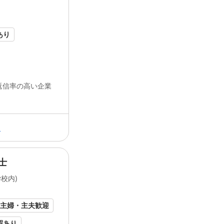
に注力しています！ そんな私たち『
イー
★しっかり週5日の例
の一員として活躍しませんか？ 募集要項 
＜月収14万3000円＞
スタッフ（現地責任者候補） 雇用...
あり
★扶養内で週3日の例
＜月収8万5800円＞
試用期間
返信率の高い企業
試用期間あり
試用・研修期間：3ヶ月
試用・研修期間の条件：本採用と同じ
る
待遇・福利厚生
※適用されない社会保険がある理由：社会保険
士
名在籍する 安定基盤の
イート
ランド
では
【福利厚生】
●昇給あり
阪市都... 水都国際中学校 【東大阪市】
校内)
●交通費全額支給
校...
イート
ランド
株式
会社
について...
●バイクや自転車での通勤可能です。（無料Ｐ
●無料の美味しい朝食付き
主婦・主夫歓迎
●介護休暇・看護休暇あり
●産休・育休取得実績あり
暇あり