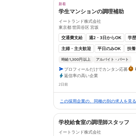
新着
未経験者歓迎
固定時間制
学生マンションの調理補助
イートランド株式会社
東京都 世田谷区 宮坂
交通費支給
週2・3日からOK
学
主婦・主夫歓迎
平日のみOK
扶養
転勤なし
残業なし
副業・Wワー
時給 1,300円 以上
アルバイト・パート
プロフィールだけでカンタン応募
駅近5分以内
60代以上も応募可
返信率の高い企業
フリーター歓迎
長期休暇あり
ブ
Posted
2日前
即日勤務OK
食事補助あり
経験者
この採用企業の、同種の別の求人を見
有資格者歓迎
未経験者歓迎
固定
学校給食室の調理師スタッフ
イートランド株式会社