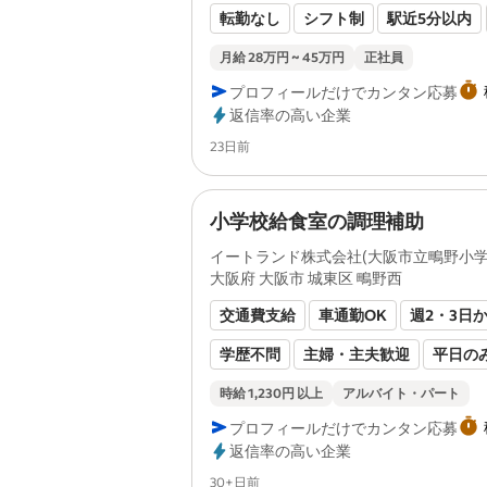
転勤なし
シフト制
駅近5分以内
残業月20時間以内
ブランクOK
月給 28万円 ~ 45万円
正社員
プロフィールだけでカンタン応募
オープニングスタッフ
第二新卒歓迎
返信率の高い企業
経験者歓迎
有資格者歓迎
社割あ
Posted
23日前
健康保険あり
厚生年金あり
雇用
労災保険あり
小学校給食室の調理補助
イートランド株式会社(大阪市立鴫野小
大阪府 大阪市 城東区 鴫野西
室)
交通費支給
車通勤OK
週2・3日
学歴不問
主婦・主夫歓迎
平日の
扶養内勤務OK
シフト自由
転勤な
時給 1,230円 以上
アルバイト・パート
プロフィールだけでカンタン応募
副業・WワークOK
60代以上も応募
返信率の高い企業
週4日以上OK
フリーター歓迎
長
Posted
30+日前