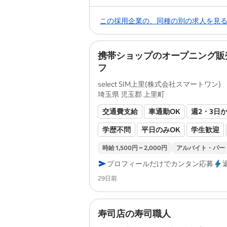
この採用企業の、同種の別の求人を見
携帯ショップのオープニング販
フ
select SIM上里(株式会社スマートワン)
埼玉県 児玉郡 上里町
交通費支給
車通勤OK
週2・3日
学歴不問
平日のみOK
学生歓迎
転勤なし
シフト制
駅近5分以内
時給 1,500円 ~ 2,000円
アルバイト・パー
プロフィールだけでカンタン応募
フリーター歓迎
社員登用あり
土
Posted
29日前
ブランクOK
オープニングスタッフ
経験者歓迎
健康保険あり
厚生年
寿司店の寿司職人
雇用保険あり
未経験者歓迎
労災