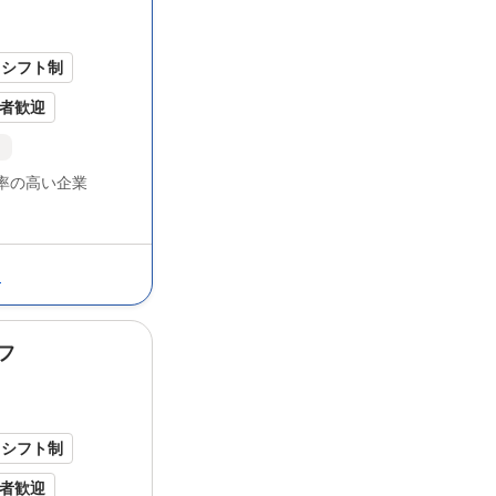
んもすぐに馴染める温かい職場です...
シフト制
者歓迎
保険あり
ト
率の高い企業
る
フ
ッフが中心です 趣味が合う仲間が多いの
間も 和気あいあいとした、活気ある雰囲
ープニング
スタッフのような一体感があり
んもすぐに馴染める温かい職場です...
シフト制
者歓迎