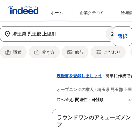
ホーム
企業クチコミ
給与
メインコンテンツの開始
25km
選択
職種
働き方
給与
こだわり
&
履歴書を登録しましょう
- 簡単に作成で
&nbsp;
オープニングの求人 - 埼玉県 児玉郡 上
並べ替え:
関連性
-
日付順
4
ラウンドワンのアミューズメン
フ