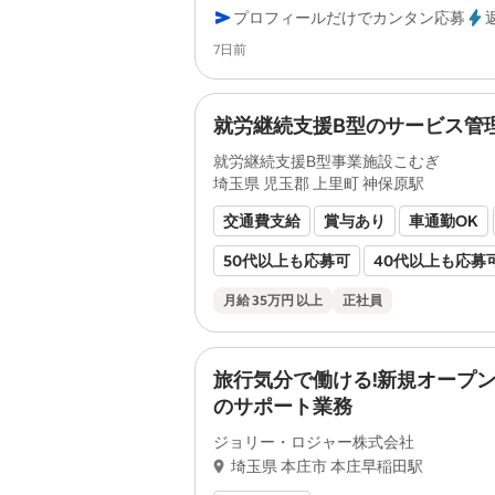
プロフィールだけでカンタン応募
研修あり
バイク通勤OK
健康保険
Posted
7日前
厚生年金あり
雇用保険あり
未経
労災保険あり
変形労働時間制
就労継続支援B型のサービス管
就労継続支援B型事業施設こむぎ
埼玉県 児玉郡 上里町 神保原駅
交通費支給
賞与あり
車通勤OK
50代以上も応募可
40代以上も応募
主婦・主夫歓迎
平日のみOK
残業
月給 35万円 以上
正社員
ブランクOK
旅行気分で働ける!新規オープ
のサポート業務
ジョリー・ロジャー株式会社
埼玉県 本庄市 本庄早稲田駅