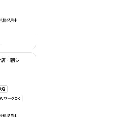
積極採用中
る
食店・朝シ
内容 資さんうどん
オープニング
店舗での
膳、レジ、後片付け）、 キッチン（調理
け、洗い物、仕込み）を簡単な業務から
す。
オープニング
店舗なので みん...
歓迎
WワークOK
り
積極採用中