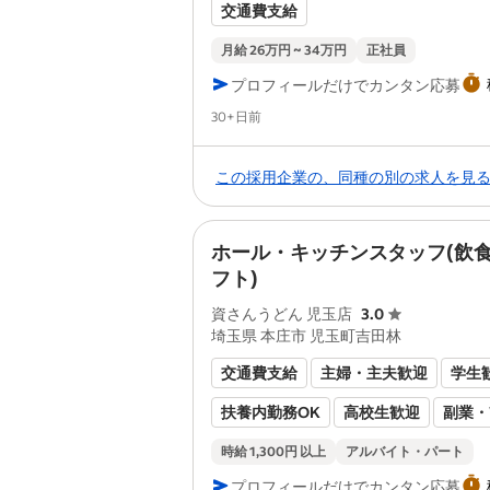
交通費支給
月給 26万円 ~ 34万円
正社員
プロフィールだけでカンタン応募
Posted
30+日前
この採用企業の、同種の別の求人を見
ホール・キッチンスタッフ(飲
フト)
資さんうどん 児玉店
3.0
埼玉県 本庄市 児玉町吉田林
交通費支給
主婦・主夫歓迎
学生
扶養内勤務OK
高校生歓迎
副業・
シフト制
履歴書不要
社員登用あ
時給 1,300円 以上
アルバイト・パート
プロフィールだけでカンタン応募