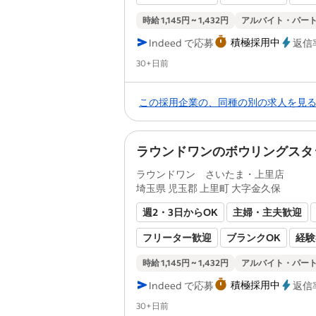
健康保険あり
厚生年金あり
雇用
時給 1,145円 ~ 1,432円
アルバイト・パー
積極採用中
Indeed で応募
返信
労災保険あり
Posted
30+日前
この採用企業の、同種の別の求人を見
ラウンドワンのボウリングスタ
ラウンドワン さいたま・上里店
埼玉県 児玉郡 上里町 大字金久保
週2・3日からOK
主婦・主夫歓迎
フリーター歓迎
ブランクOK
経験
健康保険あり
厚生年金あり
雇用
時給 1,145円 ~ 1,432円
アルバイト・パー
積極採用中
Indeed で応募
返信
労災保険あり
Posted
30+日前