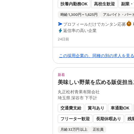
扶養内勤務OK
高校生歓迎
副業・
シフト制
履歴書不要
社員登用あ
時給 1,300円 ~ 1,625円
アルバイト・パー
プロフィールだけでカンタン応募
土日祝のみOK
オープニングスタッ
返信率の高い企業
食事補助あり
健康保険あり
厚生
Posted
24日前
雇用保険あり
労災保険あり
この採用企業の、同種の別の求人を見
新着
美味しい野菜を広める販促担当
丸正松村青果有限会社
埼玉県 深谷市 下手計
交通費支給
賞与あり
車通勤OK
フリーター歓迎
長期休暇あり
残
ブランクOK
オープニングスタッフ
月給 32万円 以上
正社員