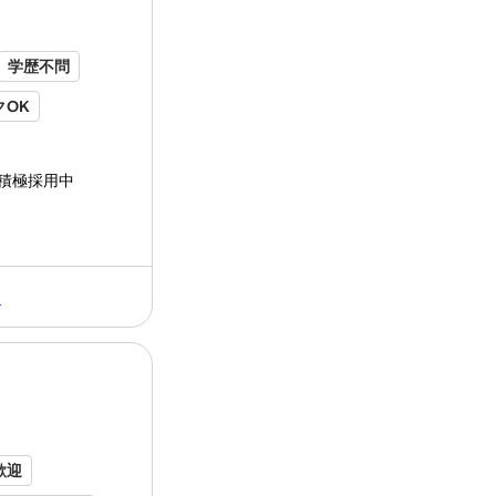
タッフとして一緒にスタートしませんか？
い"に欠かせない手間を一切惜しみま...
学歴不問
クOK
バイク通勤OK
積極採用中
り
保険あり
る
内容 資さんうどん
オープニング
店舗での
膳、レジ、後片付け）、 キッチン（調理
け、洗い物、仕込み）を簡単な業務から
す。
オープニング
店舗なので みん...
歓迎