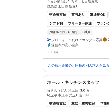
うまい鮨勘ゆとろぎ 太田飯塚店
群馬県 太田市 飯塚町
交通費支給
賞与あり
車通勤OK
シフト制
フリーター歓迎
ブラン
オープニングスタッフ
研修あり
月給 26万円 ~ 48万円
正社員
プロフィールだけでカンタン応募
経験者歓迎
有資格者歓迎
社割あ
返信率の高い企業
健康保険あり
厚生年金あり
雇用
Posted
30+日前
未経験者歓迎
労災保険あり
この採用企業の、同種の別の求人を見
ホール・キッチンスタッフ
資さんうどん 児玉店
3.0
埼玉県 本庄市 児玉町吉田林
交通費支給
主婦・主夫歓迎
学生