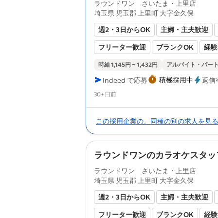
ラウンドワン さいたま・上里店
埼玉県 児玉郡 上里町 大字金久保
週2・3日からOK
主婦・主夫歓迎
フリーター歓迎
ブランクOK
経験
健康保険あり
厚生年金あり
雇用
時給 1,145円 ~ 1,432円
アルバイト・パー
積極採用中
Indeed で応募
返信
労災保険あり
Posted
30+日前
この採用企業の、同種の別の求人を見
ラウンドワンのカラオケスタッ
ラウンドワン さいたま・上里店
埼玉県 児玉郡 上里町 大字金久保
週2・3日からOK
主婦・主夫歓迎
フリーター歓迎
ブランクOK
経験