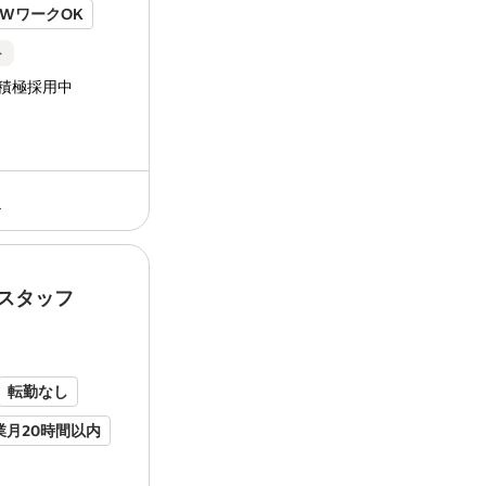
WワークOK
り
ト
積極採用中
フ
年金あり
る
仕事内容 ＼新体制スタート！第二創業期
スタッフ
ング
メンバー募集✨／ ✅完全週休2日制(火
与年2回／計2ヶ月分 ✅新しい環境で挑
大歓迎！ 今年、事業承継...
転勤なし
業月20時間以内
第二新卒歓迎