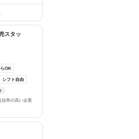
る
売スタッ
仕事内容 🎉7月OPENしたばかり！注目の
オープニング
スタッフ積極採用 🎉みん
ートで安心... 舗でアルバイトとして
オー
ら働いています。 スマ...
からOK
シフト自由
週4日以上OK
ト
返信率の高い企業
日祝のみOK
バイク通勤OK
金あり
れたお席でゆったりと くつろぎながら板
保険あり
寿司を堪能できる回転寿司店です。
オー