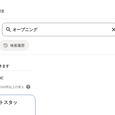
調査
検索履歴
nbsp;
きます
里町
,000件以上の求人
トスタッ
ッフが中心です 趣味が合う仲間が多いの
間も 和気あいあいとした、活気ある雰囲
ープニング
スタッフのような一体感があり