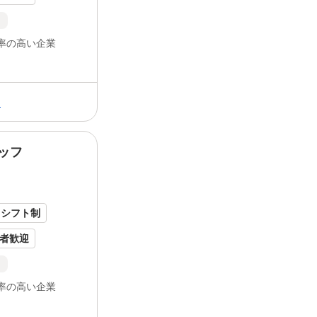
保険あり
ト
率の高い企業
る
ッフ
ッフが中心です 趣味が合う仲間が多いの
間も 和気あいあいとした、活気ある雰囲
ープニング
スタッフのような一体感があり
んもすぐに馴染める温かい職場です...
シフト制
者歓迎
保険あり
ト
率の高い企業