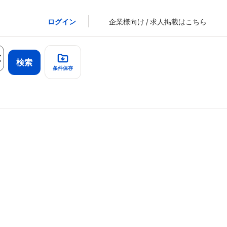
ログイン
企業様向け / 求人掲載はこちら
検索
条件保存
で、休憩時
気です✨
オ
、 新人さ