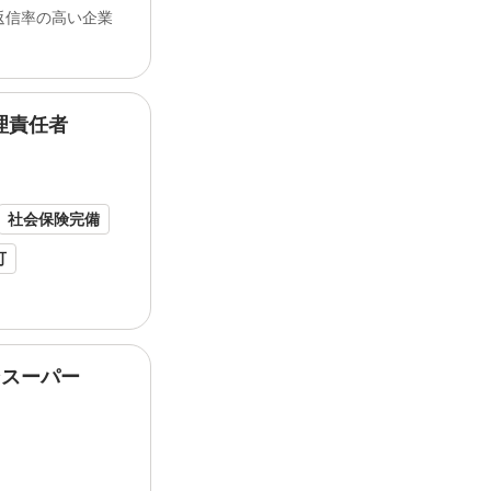
返信率の高い企業
あり
験者歓迎
理責任者
更新2026/07/24】 【サービス管理責
OK／夜勤なし／土日休み／
オープニン
冬予定） 新規事業の立ち上げに携わって
か？ シルバーホーム...
社会保険完備
可
月20時間以内
ンスーパー
仕事内容... 来月は別のスーパーへ... 色
ながら *お店の運営をサポートしてください