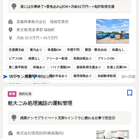
昼には仕事終了×普免あればOK×月給32万円～×免許取得支援
斎藤商事株式会社 瑞穂営業所
東京都 西多摩郡 瑞穂町
月給 32.0万円 ~ 43.5万円
交通費支給
賞与あり
車通勤OK
学歴不問
髪型・髪色自由
転勤なし
ピアスOK
残業なし
フリーター歓迎
長期休暇あり
ブランクOK
第二新卒歓迎
研修あり
バイク通勤OK
資格取得支援あり
友達と応募OK
ひげOK
健康保険あり
厚生年金あり
雇用保険あり
未経験者歓迎
カンタン応募
高返信率
30+日前
労災保険あり
固定時間制
新着
契約社員
粗大ごみ処理施設の運転管理
残業ナシでプライベート充実✨インフラに携わる仕事で安定◎
株式会社環境技研(柳泉園内)