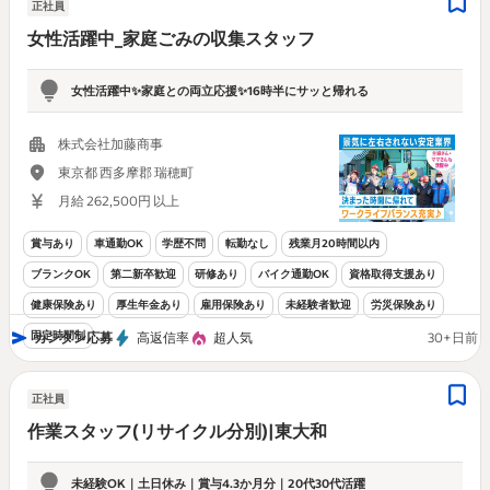
正社員
女性活躍中_家庭ごみの収集スタッフ
女性活躍中✨家庭との両立応援✨16時半にサッと帰れる
株式会社加藤商事
東京都 西多摩郡 瑞穂町
月給 262,500円 以上
賞与あり
車通勤OK
学歴不問
転勤なし
残業月20時間以内
ブランクOK
第二新卒歓迎
研修あり
バイク通勤OK
資格取得支援あり
健康保険あり
厚生年金あり
雇用保険あり
未経験者歓迎
労災保険あり
固定時間制
カンタン応募
高返信率
超人気
30+日前
正社員
作業スタッフ(リサイクル分別)|東大和
未経験OK｜土日休み｜賞与4.3か月分｜20代30代活躍