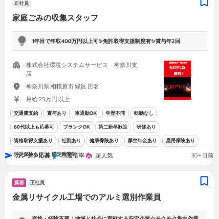
正社員
家庭ごみの収集スタッフ
1年目で年収400万円以上可✨免許取得支援制度有✨賞与年2回
株式会社環境システムサービス 神奈川支
店
神奈川県 相模原市 緑区 田名
月給 25万円 以上
交通費支給
賞与あり
車通勤OK
学歴不問
転勤なし
60代以上も応募可
ブランクOK
第二新卒歓迎
研修あり
資格取得支援あり
社割あり
健康保険あり
厚生年金あり
雇用保険あり
労災保険あり
固定時間制
カンタン応募
高返信率
超人気
30+日前
新着
正社員
金属リサイクル工場でのアルミ選別作業員
資格・経験不要！地域と社会に貢献する安定企業☆モクモク集中作業