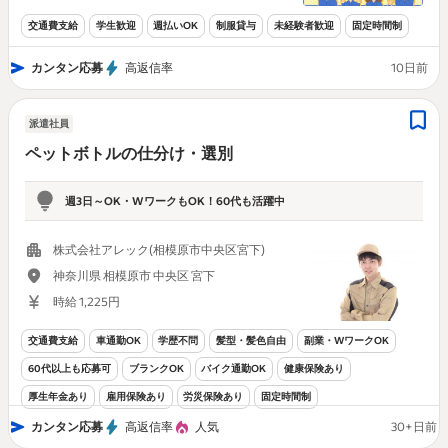
交通費支給
学生歓迎
週払いOK
制服貸与
未経験者歓迎
固定時間制
カンタン応募
高返信率
10日前
派遣社員
ペットボトルの仕分け・選別
週3日～OK・WワークもOK！60代も活躍中
株式会社アレック(相模原市中央区宮下)
神奈川県 相模原市 中央区 宮下
時給 1,225円
交通費支給
車通勤OK
学歴不問
髪型・髪色自由
副業・WワークOK
60代以上も応募可
ブランクOK
バイク通勤OK
健康保険あり
厚生年金あり
雇用保険あり
労災保険あり
固定時間制
カンタン応募
高返信率
人気
30+日前