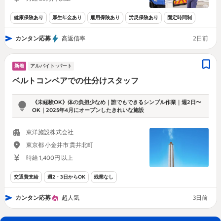
健康保険あり
厚生年金あり
雇用保険あり
労災保険あり
固定時間制
カンタン応募
高返信率
2日前
新着
アルバイト･パート
ベルトコンベアでの仕分けスタッフ
《未経験OK》体の負担少なめ｜誰でもできるシンプル作業｜週2日〜
OK｜2025年4月にオープンしたきれいな施設
東洋施設株式会社
東京都 小金井市 貫井北町
時給 1,400円 以上
交通費支給
週2・3日からOK
残業なし
カンタン応募
超人気
3日前