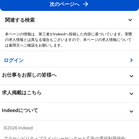
次のページへ
関連する検索
本ページの情報は、第三者がIndeedへ投稿した内容に基づいています。実際
の求人情報とは異なる場合もございますので、本ページの求人情報について
は雇用主へご確認をお願いします。
&nbsp;
ログイン
&nbsp;
お仕事をお探しの皆様へ
&nbsp;
ヘルプセンター
求人掲載はこちら
企業クチコミ
&nbsp;
求人を掲載
Indeedについて
キャリアガイド
ヘルプセンター
&nbsp;
Indeedについて
©2026 Indeed
Indeedで働く
Indeed イベント
アクセシビリティ
プライバシーセンターと広告の選択
利用規約