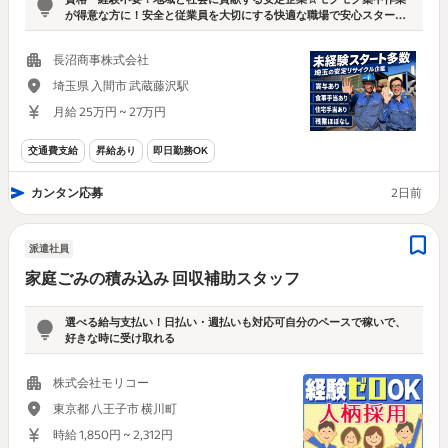
が得意な方に！安全と従業員を大切にする快適な職場で安心スター
ト！
長沼商事株式会社
埼玉県 入間市 武蔵藤沢駅
月給 25万円 ~ 27万円
交通費支給
昇給あり
即日勤務OK
カンタン応募
2日前
派遣社員
家庭ごみの積み込み 回収補助スタッフ
選べる給与支払い！日払い・週払いも対応可自分のペースで稼いで、
好きな時に受け取れる
株式会社モリコー
東京都 八王子市 横川町
時給 1,850円 ~ 2,312円