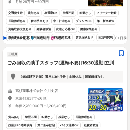
月給 28万円 ~ 60万円
交通費支給
賞与あり
車通勤OK
学歴不問
転勤なし
フリーター歓迎
長期休暇あり
住宅手当あり
寮・社宅あり
ブランクOK
第二新卒歓迎
資格取得支援あり
経験者歓迎
友達と応募OK
健康保険あり
厚生年金あり
雇用保険あり
未経験者歓迎
労災保険あり
固定時間制
カンタン応募
高返信率
人気
30+日前
正社員
ごみ回収の助手スタッフ(運転不要)|16:30退勤|立川
【45歳以下必須】賞与4.3か月分｜土日休み｜残業ほぼなし
高杉商事株式会社 立川支店
東京都 立川市 砂川町
年俸 2,760,000円 ~ 3,206,400円
賞与あり
学歴不問
転勤なし
残業なし
長期休暇あり
残業月20時間以内
第二新卒歓迎
バイク通勤OK
経験者歓迎