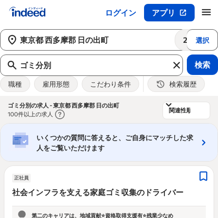
ログイン
アプリ
メインコンテンツの開始
25km
選択
検索
職種
雇用形態
こだわり条件
検索履歴
&nbsp;
ゴミ分別の求人 - 東京都 西多摩郡 日の出町
100件以上の求人
いくつかの質問に答えると、ご自身にマッチした求
人をご覧いただけます
正社員
社会インフラを支える家庭ゴミ収集のドライバー
第二のキャリアは、地域貢献⭐資格取得支援有⭐残業少なめ