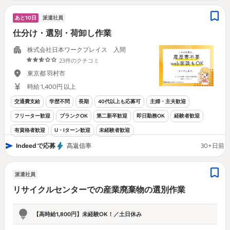
あと10日
派遣社員
仕分け・選別・荷卸し作業
株式会社日本ワークプレイス 入間
23件のクチコミ
東京都 羽村市
時給 1,400円 以上
交通費支給
学歴不問
長期
40代以上も応募可
主婦・主夫歓迎
フリーター歓迎
ブランクOK
第二新卒歓迎
即日勤務OK
経験者歓迎
有資格者歓迎
U・Iターン歓迎
未経験者歓迎
Indeed で応募
高返信率
30+日前
派遣社員
リサイクルセンターでの産業廃棄物の選別作業
【高時給1,800円】未経験OK！／土日休み