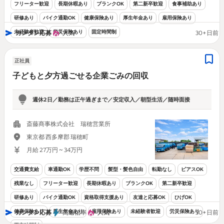
フリーター歓迎
長期休暇あり
ブランクOK
第二新卒歓迎
食事補助あり
研修あり
バイク通勤OK
健康保険あり
厚生年金あり
雇用保険あり
未経験者歓迎
労災保険あり
固定時間制
カンタン応募
人気
30+日前
正社員
子どもと夕方過ごせる企業ごみの回収
週休2日／勤務は正午過ぎまで／安定収入／朝型生活／随時面接
斎藤商事株式会社 瑞穂営業所
東京都 西多摩郡 瑞穂町
月給 27万円 ~ 34万円
交通費支給
車通勤OK
学歴不問
髪型・髪色自由
転勤なし
ピアスOK
残業なし
フリーター歓迎
長期休暇あり
ブランクOK
第二新卒歓迎
研修あり
バイク通勤OK
資格取得支援あり
友達と応募OK
ひげOK
健康保険あり
厚生年金あり
雇用保険あり
未経験者歓迎
労災保険あり
カンタン応募
高返信率
人気
30+日前