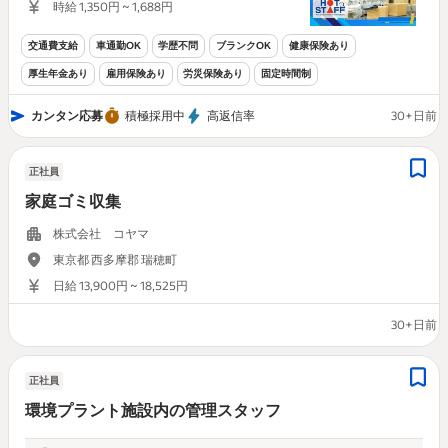
時給 1,350円 ~ 1,688円
交通費支給
車通勤OK
学歴不問
ブランクOK
健康保険あり
厚生年金あり
雇用保険あり
労災保険あり
固定時間制
カンタン応募
積極採用中
高返信率
30+日前
正社員
家庭ゴミ収集
株式会社 コヤマ
東京都 西多摩郡 瑞穂町
日給 13,900円 ~ 18,525円
30+日前
正社員
環境プラント施設内の管理スタッフ