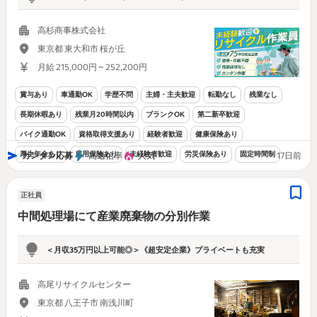
高杉商事株式会社
東京都 東大和市 桜が丘
月給 215,000円 ~ 252,200円
賞与あり
車通勤OK
学歴不問
主婦・主夫歓迎
転勤なし
残業なし
長期休暇あり
残業月20時間以内
ブランクOK
第二新卒歓迎
バイク通勤OK
資格取得支援あり
経験者歓迎
健康保険あり
厚生年金あり
雇用保険あり
未経験者歓迎
労災保険あり
固定時間制
カンタン応募
高返信率
人気
17日前
正社員
中間処理場にて産業廃棄物の分別作業
＜月収35万円以上可能◎＞《超安定企業》プライベートも充実
高尾リサイクルセンター
東京都 八王子市 南浅川町