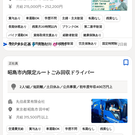
月給 215,000円 ~ 252,200円
賞与あり
車通勤OK
学歴不問
主婦・主夫歓迎
転勤なし
残業なし
長期休暇あり
残業月20時間以内
ブランクOK
第二新卒歓迎
バイク通勤OK
資格取得支援あり
経験者歓迎
健康保険あり
厚生年金あり
雇用保険あり
未経験者歓迎
労災保険あり
固定時間制
カンタン応募
高返信率
人気
2日前
正社員
昭島市内限定ルートごみ回収ドライバー
2人1組／短距離／土日休み／公共事業／初年度年収400万円上
丸信産業有限会社
東京都 昭島市 田中町
月給 315,500円 以上
交通費支給
賞与あり
車通勤OK
学歴不問
転勤なし
残業なし