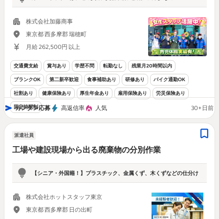
株式会社加藤商事
東京都 西多摩郡 瑞穂町
月給 262,500円 以上
交通費支給
賞与あり
学歴不問
転勤なし
残業月20時間以内
ブランクOK
第二新卒歓迎
食事補助あり
研修あり
バイク通勤OK
社割あり
健康保険あり
厚生年金あり
雇用保険あり
労災保険あり
固定時間制
カンタン応募
高返信率
人気
30+日前
派遣社員
工場や建設現場から出る廃棄物の分別作業
【シニア・外国籍！】プラスチック、金属くず、木くずなどの仕分け
株式会社ホットスタッフ東京
東京都 西多摩郡 日の出町