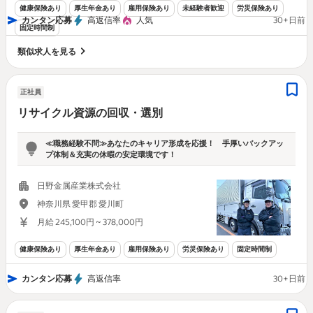
健康保険あり
厚生年金あり
雇用保険あり
未経験者歓迎
労災保険あり
カンタン応募
高返信率
人気
30+日前
固定時間制
類似求人を見る
正社員
リサイクル資源の回収・選別
≪職務経験不問≫あなたのキャリア形成を応援！ 手厚いバックアッ
プ体制＆充実の休暇の安定環境です！
日野金属産業株式会社
神奈川県 愛甲郡 愛川町
月給 245,100円 ~ 378,000円
健康保険あり
厚生年金あり
雇用保険あり
労災保険あり
固定時間制
カンタン応募
高返信率
30+日前