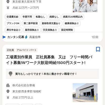
東京都 東久留米市 下里
月給 22万円 ~ 27万円
交通費支給
学歴不問
転勤なし
残業なし
残業月20時間以内
ブランクOK
第二新卒歓迎
資格取得支援あり
健康保険あり
厚生年金あり
雇用保険あり
労災保険あり
固定時間制
カンタン応募
高返信率
1日前
正社員
アルバイト･パート
工場選別作業員 正社員募集 又は フリー時間バ
イト募集!Wワーク大歓迎!時給1500円スタート!
賞与もしっかりでます！本当に働きやすい職場です！
株式会社総合整備
東京都 西多摩郡 瑞穂町
月給 27万円 以上