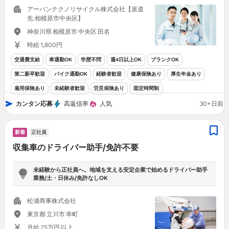
アーバンテクノリサイクル株式会社【派遣
先:相模原市中央区】
神奈川県 相模原市 中央区 田名
時給 1,800円
交通費支給
車通勤OK
学歴不問
週4日以上OK
ブランクOK
第二新卒歓迎
バイク通勤OK
経験者歓迎
健康保険あり
厚生年金あり
雇用保険あり
未経験者歓迎
労災保険あり
固定時間制
カンタン応募
高返信率
人気
30+日前
新着
正社員
収集車のドライバー助手/免許不要
未経験から正社員へ。地域を支える安定企業で始めるドライバー助手
業務/土・日休み/免許なしOK
松浦商事株式会社
東京都 立川市 幸町
月給 25万円 以上