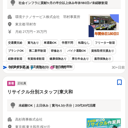
社会インフラに貢献✨月の半分以上休み年休180日✅未経験歓迎
環境テクノサービス株式会社 羽村事業所
東京都 羽村市
月給 21万円 ~ 35万円
交通費支給
賞与あり
車通勤OK
学歴不問
転勤なし
フリーター歓迎
ブランクOK
第二新卒歓迎
研修あり
バイク通勤OK
資格取得支援あり
経験者歓迎
有資格者歓迎
健康保険あり
厚生年金あり
雇用保険あり
未経験者歓迎
労災保険あり
変形労働時間制
カンタン応募
高返信率
超人気
30+日前
新着
正社員
リサイクル分別スタッフ|東大和
未経験OK｜土日休み｜賞与4.3か月分｜20代30代活躍
高杉商事株式会社
東京都 東大和市 桜が丘