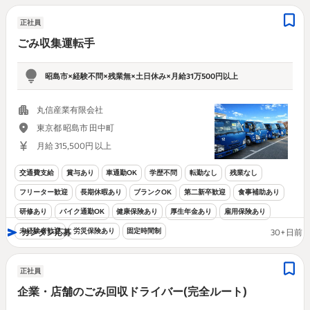
固定時間制
正社員
ごみ収集運転手
昭島市×経験不問×残業無×土日休み×月給31万500円以上
丸信産業有限会社
東京都 昭島市 田中町
月給 315,500円 以上
交通費支給
賞与あり
車通勤OK
学歴不問
転勤なし
残業なし
フリーター歓迎
長期休暇あり
ブランクOK
第二新卒歓迎
食事補助あり
研修あり
バイク通勤OK
健康保険あり
厚生年金あり
雇用保険あり
未経験者歓迎
労災保険あり
固定時間制
カンタン応募
30+日前
正社員
企業・店舗のごみ回収ドライバー(完全ルート)