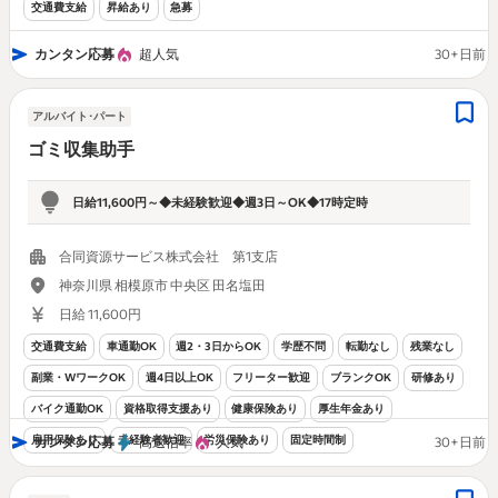
交通費支給
昇給あり
急募
カンタン応募
超人気
30+日前
アルバイト･パート
ゴミ収集助手
日給11,600円～◆未経験歓迎◆週3日～OK◆17時定時
合同資源サービス株式会社 第1支店
神奈川県 相模原市 中央区 田名塩田
日給 11,600円
交通費支給
車通勤OK
週2・3日からOK
学歴不問
転勤なし
残業なし
副業・WワークOK
週4日以上OK
フリーター歓迎
ブランクOK
研修あり
バイク通勤OK
資格取得支援あり
健康保険あり
厚生年金あり
雇用保険あり
未経験者歓迎
労災保険あり
固定時間制
カンタン応募
高返信率
人気
30+日前