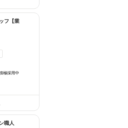
ッフ【業
れる 奥深いパン作りの世界* ￣￣V￣￣
ドンク
のパンづくりは、 それぞれのお店
る *「スクラ... ￣￣V￣￣￣￣￣￣￣￣
は、異動やキャリア希望を...
内
積極採用中
る
ン職人
仕事内容:
ドンク
が誇る、 ほんもののパン