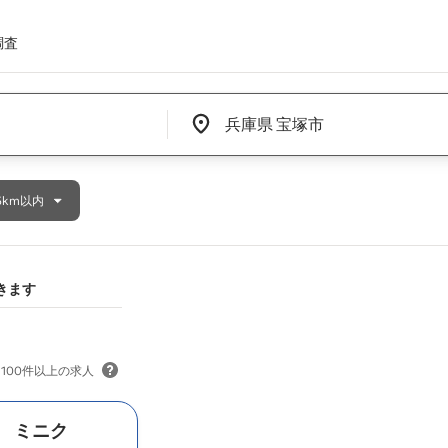
調査
Edit location input box label
&nbsp;
5km以内
きます
100件以上の求人
 ミニク
ようと考えていた時に、 近くの
ドンク
の