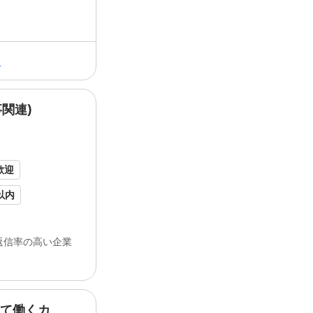
る
関連)
様に愛される老舗ベーカリー「
ドンク
」
は、お客様と現... 持ちの方をお待ちして
ドンク
について◆ 創業120年、神戸生ま
ンク
。 パンを愛する方々に支えられて...
歓迎
以内
員登用あり
返信率の高い企業
社割あり
保険あり
れて働くカ
ようと考えていた時に、 近くの
ドンク
の