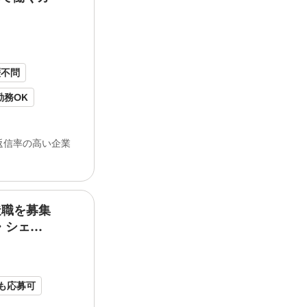
けました！ 社割もあって、今では家族全
ファンです★ 勤務時間... 歴書不要 【ブ
ンク
【事業内容】 パンの製造・販売
歴不問
勤務OK
5分以内
返信率の高い企業
勤務OK
り
験者歓迎
造職を募集
われた
ドンク
の高い技術を 身に着けられ
・シェ
す。
ドンク
で身... ープブランドには「
ド
県/正社
ンク
エディテ」「ジョアン」「ミニワン
テト」などがあります。 【募集背景】
ド
上も応募可