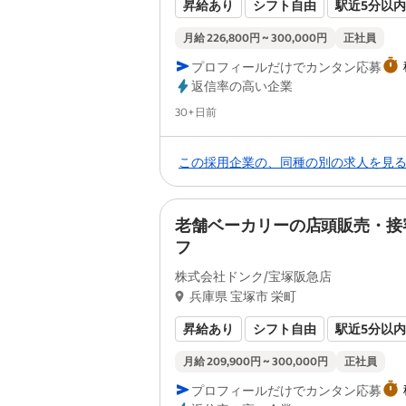
昇給あり
シフト自由
駅近5分以
月給 226,800円 ~ 300,000円
正社員
プロフィールだけでカンタン応募
返信率の高い企業
Posted
30+日前
この採用企業の、同種の別の求人を見
老舗ベーカリーの店頭販売・接
フ
株式会社ドンク/宝塚阪急店
兵庫県 宝塚市 栄町
昇給あり
シフト自由
駅近5分以
月給 209,900円 ~ 300,000円
正社員
プロフィールだけでカンタン応募