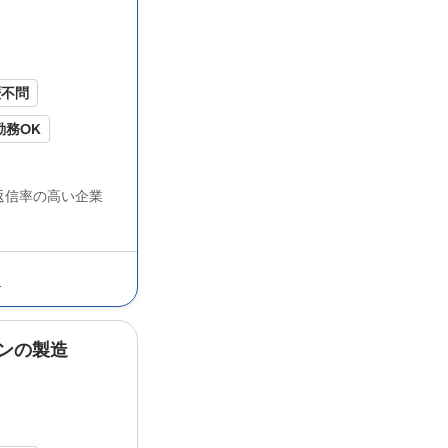
けました！ 社割もあって、今では家族全
ファンです★ 勤務時間... 歴書不要 【ブ
ンク
【事業内容】 パンの製造・販売
歴不問
勤務OK
5分以内
返信率の高い企業
勤務OK
り
験者歓迎
る
ンの製造
ようと考えていた時に、 近くの
ドンク
の
けました！ 社割もあって、今では家族全
ファンです★ 勤務時間... 歴書不要 【ブ
ンク
【事業内容】 パンの製造・販売