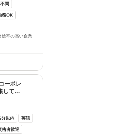
歴不問
勤務OK
5分以内
返信率の高い企業
勤務OK
り
験者歓迎
る
のコーポレ
だき、入社意思の確認や今後の
ドンク
で
集してい
キャリアなど... に約40店舗展開していま
プブランドには「
ドンク
」「
ドンク
エデ
ョアン」「ミニワン」「松蔵ポテト」など.
5分以内
英語
資格者歓迎