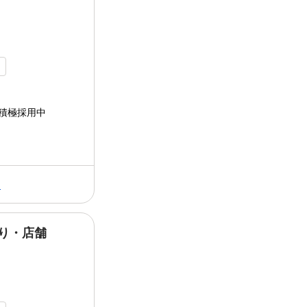
￣￣￣￣￣￣￣￣
ドンク
のパンづくりは
の... 経営ノウハウも学べるので、
ドンク
た技術をベースに...
内
積極採用中
る
り・店舗
ドンク
ならでは／ 商品企画や売り場づく
ることがやりがい* ￣￣V￣￣￣￣￣￣
では、売場... ￣￣V￣￣￣￣￣￣￣￣￣
は、異動やキャリア希望を...