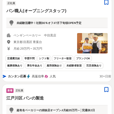
正社員
パン職人(オープニングスタッフ)
未経験活躍中！社割30％オフ♪7月下旬頃OPEN予定
ペンギンベーカリー 中目黒店
東京都 目黒区 青葉台
月給 29万円 ~ 35万円
交通費支給
学歴不問
シフト制
フリーター歓迎
ブランクOK
健康保険あり
厚生年金あり
雇用保険あり
未経験者歓迎
労災保険あり
カンタン応募
高返信率
人気
30+日前
新着
正社員
江戸川区 パンの製造
超有名ベーカリーの姉妹店オープン♪月給35万円～│完週休2日