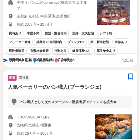
手作りパン工房 coneruya(株式会社コネル
ヤ)
京都府 京都市 中京区 聚楽廻西町
月給 23万円 ~ 30万円
賞与あり
学歴不問
髪型・髪色自由
主婦・主夫歓迎
シフト制
フリーター歓迎
残業月20時間以内
ブランクOK
第二新卒歓迎
研修あり
経験者歓迎
有資格者歓迎
社割あり
健康保険あり
厚生年金あり
雇用保険あり
未経験者歓迎
労災保険あり
カンタン応募
高返信率
超人気
12日前
新着
正社員
人気ベーカリーのパン職人(ブーランジェ)
パン職人として次のステージへ！新規出店でチャンスも拡大★
HITOKIWA BAKERY
宮崎県 宮崎市 橘通東
月給 25万円 ~ 30万円