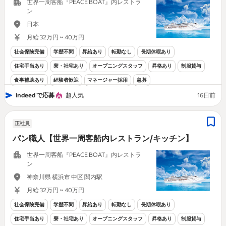
世界一周客船『PEACE BOAT』内レストラ
ン
日本
月給 32万円 ~ 40万円
社会保険完備
学歴不問
昇給あり
転勤なし
長期休暇あり
住宅手当あり
寮・社宅あり
オープニングスタッフ
昇格あり
制服貸与
食事補助あり
経験者歓迎
マネージャー採用
急募
Indeed で応募
超人気
16日前
正社員
パン職人【世界一周客船内レストラン/キッチン】
世界一周客船『PEACE BOAT』内レストラ
ン
神奈川県 横浜市 中区 関内駅
月給 32万円 ~ 40万円
社会保険完備
学歴不問
昇給あり
転勤なし
長期休暇あり
住宅手当あり
寮・社宅あり
オープニングスタッフ
昇格あり
制服貸与