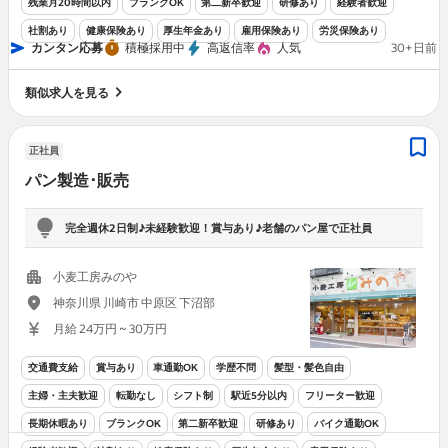
残業月20時間以内
ブランクOK
第二新卒歓迎
研修あり
経験者歓迎
社割あり
健康保険あり
厚生年金あり
雇用保険あり
労災保険あり
カンタン応募
積極採用中
高返信率
人気
30+日前
類似求人を見る
正社員
パン製造･販売
完全週休2日制♪未経験歓迎！賞与あり♪老舗のパン屋で正社員
小麦工房みのや
神奈川県 川崎市 中原区 下沼部
月給 24万円 ~ 30万円
交通費支給
賞与あり
車通勤OK
学歴不問
髪型・髪色自由
主婦・主夫歓迎
転勤なし
シフト制
駅近5分以内
フリーター歓迎
長期休暇あり
ブランクOK
第二新卒歓迎
研修あり
バイク通勤OK