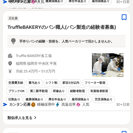
経験者歓迎
社割あり
健康保険あり
厚生年金あり
雇用保険あり
カンタン応募
人気
30+日前
未経験者歓迎
労災保険あり
正社員
TruffleBAKERYのパン職人(パン製造の経験者募集)
手作りパンの経験・技術を、人気ベーカリーで活かしませんか。
Truffle BAKERY各工場
福岡県 福岡市 中央区 平尾
月給 25.4万円 ~ 51.0万円
交通費支給
賞与あり
シフト制
駅近5分以内
フリーター歓迎
ブランクOK
第二新卒歓迎
研修あり
経験者歓迎
有資格者歓迎
社割あり
健康保険あり
厚生年金あり
雇用保険あり
労災保険あり
カンタン応募
積極採用中
高返信率
人気
30+日前
類似求人を見る