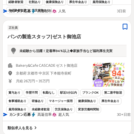
経験者歓迎
社割あり
健康保険あり
厚生年金あり
雇用保険あり
未経験者歓迎
労災保険あり
カンタン応募
高返信率
人気
3日前
正社員
パンの製造スタッフ|ゼスト御池店
未経験から活躍！定着率94％以上◆家族手当など福利厚生充実
Bakery&Cafe CASCADE ゼスト御池店
京都府 京都市 中京区 下本能寺前町
月給 26万円 ~ 35万円
賞与あり
学歴不問
転勤なし
駅近5分以内
ブランクOK
第二新卒歓迎
食事補助あり
研修あり
マネージャー採用
健康保険あり
厚生年金あり
雇用保険あり
未経験者歓迎
労災保険あり
変形労働時間制
カンタン応募
高返信率
超人気
30+日前
類似求人を見る