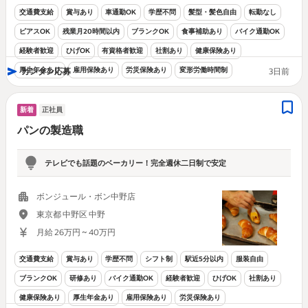
交通費支給
賞与あり
車通勤OK
学歴不問
髪型・髪色自由
転勤なし
ピアスOK
残業月20時間以内
ブランクOK
食事補助あり
バイク通勤OK
経験者歓迎
ひげOK
有資格者歓迎
社割あり
健康保険あり
厚生年金あり
雇用保険あり
労災保険あり
変形労働時間制
カンタン応募
3日前
新着
正社員
パンの製造職
テレビでも話題のベーカリー！完全週休二日制で安定
ボンジュール・ボン中野店
東京都 中野区 中野
月給 26万円 ~ 40万円
交通費支給
賞与あり
学歴不問
シフト制
駅近5分以内
服装自由
ブランクOK
研修あり
バイク通勤OK
経験者歓迎
ひげOK
社割あり
健康保険あり
厚生年金あり
雇用保険あり
労災保険あり