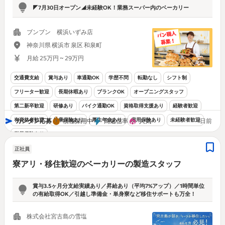
◤7月30日オープン◢未経験OK！業務スーパー内のベーカリー
ブンブン 横浜いずみ店
神奈川県 横浜市 泉区 和泉町
月給 25万円 ~ 29万円
交通費支給
賞与あり
車通勤OK
学歴不問
転勤なし
シフト制
フリーター歓迎
長期休暇あり
ブランクOK
オープニングスタッフ
第二新卒歓迎
研修あり
バイク通勤OK
資格取得支援あり
経験者歓迎
有資格者歓迎
健康保険あり
厚生年金あり
雇用保険あり
未経験者歓迎
カンタン応募
積極採用中
高返信率
人気
4日前
労災保険あり
正社員
寮アリ・移住歓迎のベーカリーの製造スタッフ
賞与3.5ヶ月分支給実績あり／昇給あり（平均7%アップ）／1時間単位
の有給取得OK／引越し準備金・単身寮など移住サポートも万全！
株式会社宮古島の雪塩