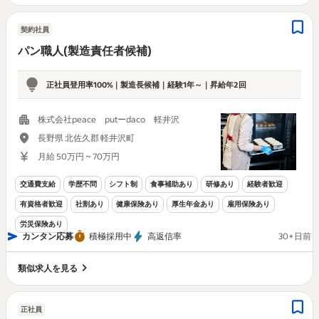
契約社員
パン職人(製造責任者候補)
正社員登用率100%｜製造長候補｜経験1年～｜昇給年2回
株式会社peace putーdaco 軽井沢
長野県 北佐久郡 軽井沢町
月給 50万円 ~ 70万円
交通費支給
学歴不問
シフト制
食事補助あり
研修あり
経験者歓迎
有資格者歓迎
社割あり
健康保険あり
厚生年金あり
雇用保険あり
労災保険あり
カンタン応募
積極採用中
高返信率
30+日前
類似求人を見る
正社員