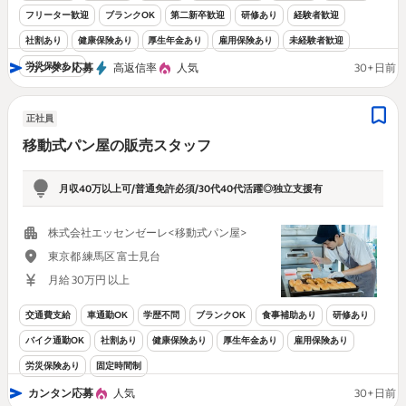
フリーター歓迎
ブランクOK
第二新卒歓迎
研修あり
経験者歓迎
社割あり
健康保険あり
厚生年金あり
雇用保険あり
未経験者歓迎
労災保険あり
カンタン応募
高返信率
人気
30+日前
正社員
移動式パン屋の販売スタッフ
月収40万以上可/普通免許必須/30代40代活躍◎独立支援有
株式会社エッセンゼーレ<移動式パン屋>
東京都 練馬区 富士見台
月給 30万円 以上
交通費支給
車通勤OK
学歴不問
ブランクOK
食事補助あり
研修あり
バイク通勤OK
社割あり
健康保険あり
厚生年金あり
雇用保険あり
労災保険あり
固定時間制
カンタン応募
人気
30+日前