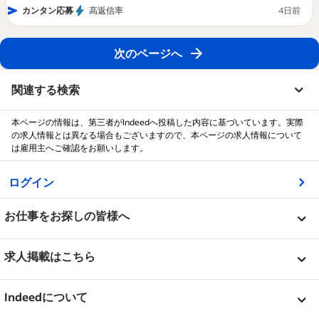
カンタン応募
高返信率
4日前
次のページへ
関連する検索
本ページの情報は、第三者がIndeedへ投稿した内容に基づいています。実際
の求人情報とは異なる場合もございますので、本ページの求人情報について
は雇用主へご確認をお願いします。
&nbsp;
ログイン
&nbsp;
お仕事をお探しの皆様へ
&nbsp;
ヘルプセンター
求人掲載はこちら
企業クチコミ
&nbsp;
求人を掲載
Indeedについて
キャリアガイド