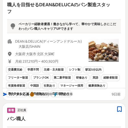
職人を目指せるDEAN&DELUCAのパン製造スタッ
フ
ベーカリー経験者優遇！働きながら学べて、華やかで美味しさにこだ
わったパン職人へキャリアUPできます
DEAN & DELUCA(ディーンアンドデルーカ)
大阪店/SHAIN
大阪府 大阪市 北区 大深町
月給 237,210円 ~ 400,920円
交通費支給
学歴不問
主婦・主夫歓迎
シフト制
駅近5分以内
フリーター歓迎
ブランクOK
第二新卒歓迎
研修あり
英語
経験者歓迎
有資格者歓迎
中国語
社割あり
マネージャー採用
健康保険あり
厚生年金あり
雇用保険あり
労災保険あり
カンタン応募
積極採用中
高返信率
9日前
新着
正社員
パン職人