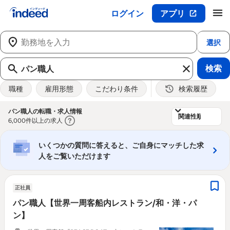
ログイン
アプリ
メインコンテンツの開始
選択
検索
職種
雇用形態
こだわり条件
検索履歴
&nbsp;
パン職人の転職・求人情報
6,000件以上の求人
いくつかの質問に答えると、ご自身にマッチした求
人をご覧いただけます
正社員
パン職人【世界一周客船内レストラン/和・洋・パ
ン】