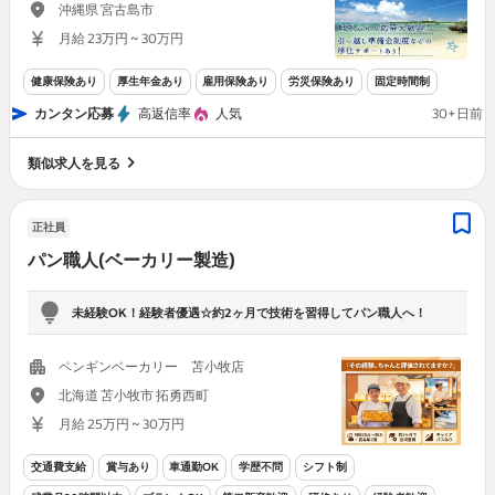
沖縄県 宮古島市
月給 23万円 ~ 30万円
健康保険あり
厚生年金あり
雇用保険あり
労災保険あり
固定時間制
カンタン応募
高返信率
人気
30+日前
類似求人を見る
正社員
パン職人(ベーカリー製造)
未経験OK！経験者優遇☆約2ヶ月で技術を習得してパン職人へ！
ペンギンベーカリー 苫小牧店
北海道 苫小牧市 拓勇西町
月給 25万円 ~ 30万円
交通費支給
賞与あり
車通勤OK
学歴不問
シフト制