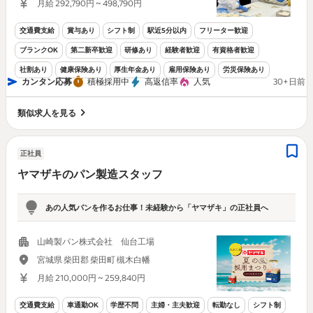
月給 292,790円 ~ 498,790円
交通費支給
賞与あり
シフト制
駅近5分以内
フリーター歓迎
ブランクOK
第二新卒歓迎
研修あり
経験者歓迎
有資格者歓迎
社割あり
健康保険あり
厚生年金あり
雇用保険あり
労災保険あり
カンタン応募
積極採用中
高返信率
人気
30+日前
類似求人を見る
正社員
ヤマザキのパン製造スタッフ
あの人気パンを作るお仕事！未経験から「ヤマザキ」の正社員へ
山崎製パン株式会社 仙台工場
宮城県 柴田郡 柴田町 槻木白幡
月給 210,000円 ~ 259,840円
交通費支給
車通勤OK
学歴不問
主婦・主夫歓迎
転勤なし
シフト制