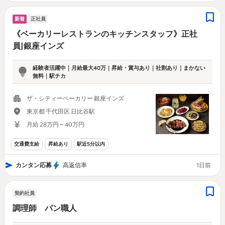
新着
正社員
《ベーカリーレストランのキッチンスタッフ》正社
員|銀座インズ
経験者活躍中｜月給最大40万｜昇給・賞与あり｜社割あり｜まかない
無料｜駅チカ
ザ・シティーベーカリー 銀座インズ
東京都 千代田区 日比谷駅
月給 28万円 ~ 40万円
交通費支給
昇給あり
駅近5分以内
カンタン応募
高返信率
1日前
契約社員
調理師 パン職人