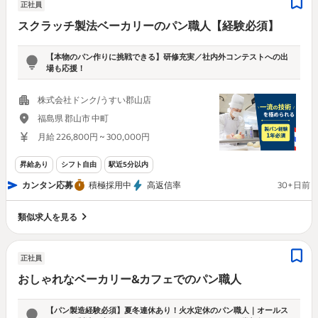
正社員
スクラッチ製法ベーカリーのパン職人【経験必須】
【本物のパン作りに挑戦できる】研修充実／社内外コンテストへの出
場も応援！
株式会社ドンク/うすい郡山店
福島県 郡山市 中町
月給 226,800円 ~ 300,000円
昇給あり
シフト自由
駅近5分以内
カンタン応募
積極採用中
高返信率
30+日前
類似求人を見る
正社員
おしゃれなベーカリー&カフェでのパン職人
【パン製造経験必須】夏冬連休あり！火水定休のパン職人｜オールス