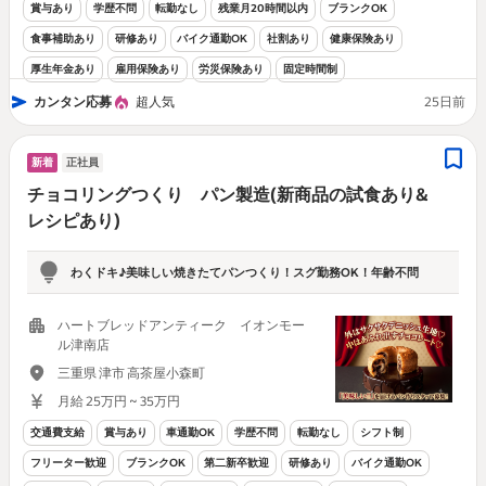
賞与あり
学歴不問
転勤なし
残業月20時間以内
ブランクOK
食事補助あり
研修あり
バイク通勤OK
社割あり
健康保険あり
厚生年金あり
雇用保険あり
労災保険あり
固定時間制
カンタン応募
超人気
25日前
新着
正社員
チョコリングつくり パン製造(新商品の試食あり&
レシピあり)
わくドキ♪美味しい焼きたてパンつくり！スグ勤務OK！年齢不問
ハートブレッドアンティーク イオンモー
ル津南店
三重県 津市 高茶屋小森町
月給 25万円 ~ 35万円
交通費支給
賞与あり
車通勤OK
学歴不問
転勤なし
シフト制
フリーター歓迎
ブランクOK
第二新卒歓迎
研修あり
バイク通勤OK