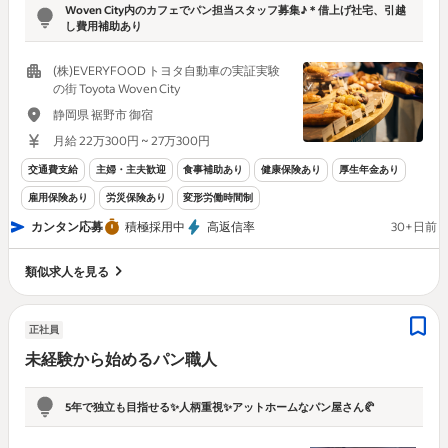
Woven City内のカフェでパン担当スタッフ募集♪＊借上げ社宅、引越
し費用補助あり
(株)EVERYFOOD トヨタ自動車の実証実験
の街 Toyota Woven City
静岡県 裾野市 御宿
月給 22万300円 ~ 27万300円
交通費支給
主婦・主夫歓迎
食事補助あり
健康保険あり
厚生年金あり
雇用保険あり
労災保険あり
変形労働時間制
カンタン応募
積極採用中
高返信率
30+日前
類似求人を見る
正社員
未経験から始めるパン職人
5年で独立も目指せる✨人柄重視✨アットホームなパン屋さん🥐