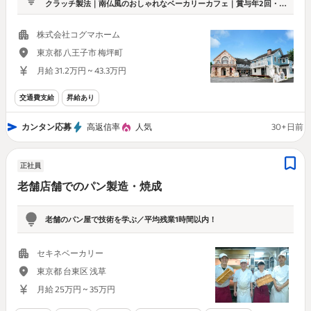
クラッチ製法｜南仏風のおしゃれなベーカリーカフェ｜賞与年2回・八
王子
株式会社コグマホーム
東京都 八王子市 梅坪町
月給 31.2万円 ~ 43.3万円
交通費支給
昇給あり
カンタン応募
高返信率
人気
30+日前
正社員
老舗店舗でのパン製造・焼成
老舗のパン屋で技術を学ぶ／平均残業1時間以内！
セキネベーカリー
東京都 台東区 浅草
月給 25万円 ~ 35万円