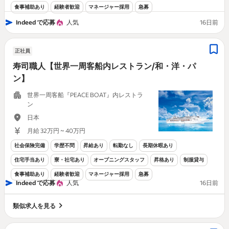
食事補助あり
経験者歓迎
マネージャー採用
急募
Indeed で応募
人気
16日前
正社員
寿司職人【世界一周客船内レストラン/和・洋・パ
ン】
世界一周客船『PEACE BOAT』内レストラ
ン
日本
月給 32万円 ~ 40万円
社会保険完備
学歴不問
昇給あり
転勤なし
長期休暇あり
住宅手当あり
寮・社宅あり
オープニングスタッフ
昇格あり
制服貸与
食事補助あり
経験者歓迎
マネージャー採用
急募
Indeed で応募
人気
16日前
類似求人を見る