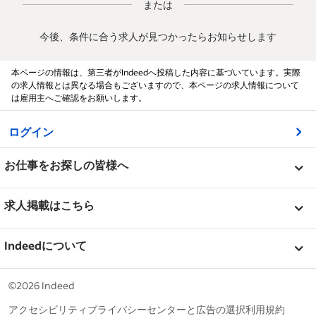
または
今後、条件に合う求人が見つかったらお知らせします
本ページの情報は、第三者がIndeedへ投稿した内容に基づいています。実際
の求人情報とは異なる場合もございますので、本ページの求人情報について
は雇用主へご確認をお願いします。
&nbsp;
ログイン
&nbsp;
お仕事をお探しの皆様へ
&nbsp;
ヘルプセンター
求人掲載はこちら
企業クチコミ
&nbsp;
求人を掲載
Indeedについて
キャリアガイド
ヘルプセンター
&nbsp;
Indeedについて
©2026 Indeed
Indeedで働く
Indeed イベント
アクセシビリティ
プライバシーセンターと広告の選択
利用規約
Indeed のESG（地球環境、社会、ガバナンス）