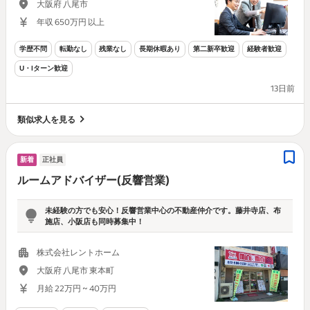
大阪府 八尾市
年収 650万円 以上
学歴不問
転勤なし
残業なし
長期休暇あり
第二新卒歓迎
経験者歓迎
U・Iターン歓迎
13日前
類似求人を見る
新着
正社員
ルームアドバイザー(反響営業)
未経験の方でも安心！反響営業中心の不動産仲介です。藤井寺店、布
施店、小阪店も同時募集中！
株式会社レントホーム
大阪府 八尾市 東本町
月給 22万円 ~ 40万円