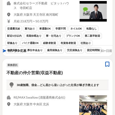
株式会社セラーズ不動産 ピタットハウ
ス 寺田町店
大阪府 大阪市 天王寺区 南河堀町
月給 23.8万円 ~ 50.0万円
交通費支給
賞与あり
車通勤OK
学歴不問
ネイルOK
転勤なし
駅近5分以内
長期休暇あり
寮・社宅あり
ブランクOK
第二新卒歓迎
研修あり
バイク通勤OK
経験者歓迎
有資格者歓迎
社割あり
健康保険あり
厚生年金あり
雇用保険あり
労災保険あり
固定時間制
カンタン応募
30+日前
業務委託
不動産の仲介営業(収益不動産)
38歳無職、借金…どん底から這い上がった社長が稼ぎ方教えます
RE/MAX Swallow (清陽通商株式会社)
大阪府 大阪市 中央区 北浜