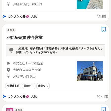
月給 40万円 ~ 60万円
カンタン応募
人気
23日前
正社員
不動産売買 仲介営業
【正社員】経験者優遇！未経験者も大歓迎♪ 頑張るスタッフをきちんと
評価！インセンティブ20％も可♪
株式会社ミーツ不動産
大阪府 東大阪市 荒川
月給 30万円 以上
交通費支給
昇給あり
残業なし
カンタン応募
人気
30+日前
新着
正社員