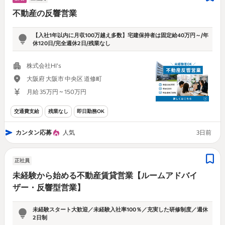
不動産の反響営業
【入社1年以内に月収100万越え多数】宅建保持者は固定給40万円～/年
休120日/完全週休2日/残業なし
株式会社HI’s
大阪府 大阪市 中央区 道修町
月給 35万円 ~ 150万円
交通費支給
残業なし
即日勤務OK
カンタン応募
人気
3日前
正社員
未経験から始める不動産賃貸営業【ルームアドバイ
ザー・反響型営業】
未経験スタート大歓迎／未経験入社率100％／充実した研修制度／週休
2日制