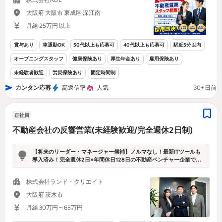
寮完備！】【社用車貸与】 ★採用即決！
大阪府 大阪市 東成区 深江南
月給 25万円 以上
賞与あり
車通勤OK
50代以上も応募可
40代以上も応募可
駅近5分以内
オープニングスタッフ
健康保険あり
厚生年金あり
雇用保険あり
未経験者歓迎
労災保険あり
固定時間制
カンタン応募
高返信率
人気
30+日前
正社員
不動産会社の反響営業(未経験歓迎/完全週休2日制)
【将来のリーダー・マネージャー候補】ノルマなし！最新ITツールも
導入済み！完全週休2日×年間休日128日の不動産ベンチャー企業でキ
ャリアアップのチャンス！10時始業で朝もゆっくり◎
株式会社ランド・クリエイト
大阪府 茨木市
月給 30万円 ~ 65万円