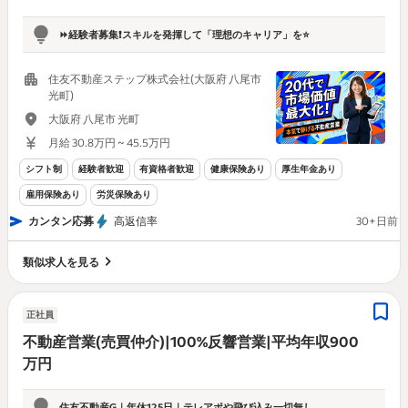
⏩️経験者募集❗️スキルを発揮して「理想のキャリア」を⭐
住友不動産ステップ株式会社(大阪府 八尾市
光町)
大阪府 八尾市 光町
月給 30.8万円 ~ 45.5万円
シフト制
経験者歓迎
有資格者歓迎
健康保険あり
厚生年金あり
雇用保険あり
労災保険あり
カンタン応募
高返信率
30+日前
類似求人を見る
正社員
不動産営業(売買仲介)|100%反響営業|平均年収900
万円
住友不動産G｜年休125日｜テレアポや飛び込み一切無し