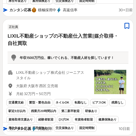
厚生年金あり
雇用保険あり
労災保険あり
固定時間制
カンタン応募
積極採用中
高返信率
30+日前
正社員
LIXIL不動産ショップの不動産仕入営業|媒介取得・
自社買取
年収1500万円位、稼いでくれる、不動産人材を探しています！
LIXIL不動産ショップ 株式会社 ジーニアス
スタイル
大阪府 大阪市 西区 立売堀
月給 32万円 ~ 50万円
交通費支給
髪型・髪色自由
ネイルOK
転勤なし
ピアスOK
残業なし
駅近5分以内
残業月20時間以内
第二新卒歓迎
研修あり
資格取得支援あり
経験者歓迎
ひげOK
有資格者歓迎
健康保険あり
厚生年金あり
雇用保険あり
労災保険あり
固定時間制
カンタン応募
高返信率
10日前