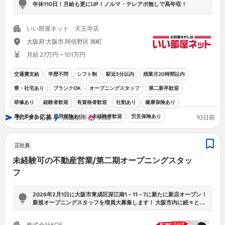
年休110日！月給も更にUP！ノルマ・テレアポ無しで高年収！
いい部屋ネット 天王寺店
大阪府 大阪市 阿倍野区 旭町
月給 27万円 ~ 101万円
交通費支給
学歴不問
シフト制
駅近5分以内
残業月20時間以内
寮・社宅あり
ブランクOK
オープニングスタッフ
第二新卒歓迎
研修あり
経験者歓迎
有資格者歓迎
社割あり
健康保険あり
厚生年金あり
雇用保険あり
未経験者歓迎
労災保険あり
カンタン応募
高返信率
人気
10日前
正社員
未経験可の不動産営業/第二期オープニングスタッ
フ
2026年2月1日に大阪市東成区深江南1－11－7に新たに新店オープン！
新規オープニングスタッフを増員大募集します！ 大阪市内に続々と今
後も新店オープン予定の為、オープニングスタッフを新規大募集中で
す！【ノルマ・飛び込みなし】不動産営業(正社員)を募集！ 【社宅・
株式会社KOE