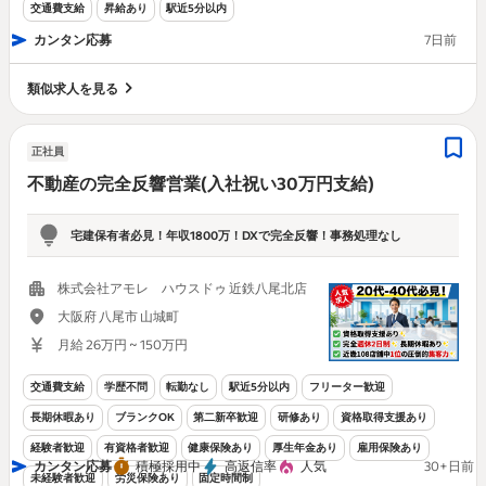
交通費支給
昇給あり
駅近5分以内
カンタン応募
7日前
類似求人を見る
正社員
不動産の完全反響営業(入社祝い30万円支給)
宅建保有者必見！年収1800万！DXで完全反響！事務処理なし
株式会社アモレ ハウスドゥ 近鉄八尾北店
大阪府 八尾市 山城町
月給 26万円 ~ 150万円
交通費支給
学歴不問
転勤なし
駅近5分以内
フリーター歓迎
長期休暇あり
ブランクOK
第二新卒歓迎
研修あり
資格取得支援あり
経験者歓迎
有資格者歓迎
健康保険あり
厚生年金あり
雇用保険あり
カンタン応募
積極採用中
高返信率
人気
30+日前
未経験者歓迎
労災保険あり
固定時間制