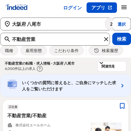
ログイン
アプリ
メインコンテンツの開始
25km
選択
検索
職種
雇用形態
こだわり条件
検索履歴
&nbsp;
不動産営業の転職・求人情報 - 大阪府 八尾市
4,000件以上の求人
いくつかの質問に答えると、ご自身にマッチした求
人をご覧いただけます
正社員
不動産営業/不動産
株式会社エールホーム