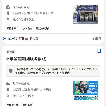
株式会社Aivy
大阪府 大阪市 中央区 難波千日前
月給 50万円 以上
昇給あり
シフト自由
駅近5分以内
カンタン応募
超人気
24日前
正社員
不動産営業(経験者歓迎)
【宅建を持っているあなたへ】月給28万円〜＋インセンティブ7%以上
✨転勤なし◎今年オープンのハウスドゥ加盟店
兆天株式会社
大阪府 大阪市 東成区 大今里南
月給 28万円 以上
交通費支給
昇給あり