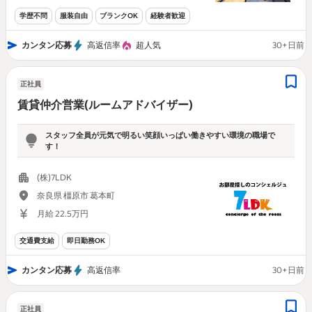
学歴不問
服装自由
ブランクOK
経験者歓迎
カンタン応募
高返信率
超人気
30+日前
正社員
賃貸仲介営業(ルームアドバイザー)
スタッフ全員が元気で明るい笑顔いっぱい働きやすい環境の職場で
す！
(株)7LDK
奈良県 橿原市 葛本町
月給 22.5万円
交通費支給
即日勤務OK
カンタン応募
高返信率
30+日前
正社員