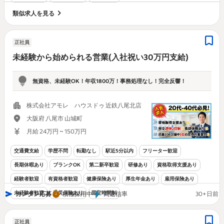
類似求人を見る
正社員
未経験から始められる営業(入社祝い30万円支給)
無資格、未経験OK！年収1800万！事務処理なし！完全反響！
株式会社アモレ ハウスドゥ 近鉄八尾北店
大阪府 八尾市 山城町
月給 24万円 ~ 150万円
交通費支給
学歴不問
転勤なし
駅近5分以内
フリーター歓迎
長期休暇あり
ブランクOK
第二新卒歓迎
研修あり
資格取得支援あり
経験者歓迎
有資格者歓迎
健康保険あり
厚生年金あり
雇用保険あり
未経験者歓迎
労災保険あり
固定時間制
カンタン応募
積極採用中
高返信率
30+日前
正社員