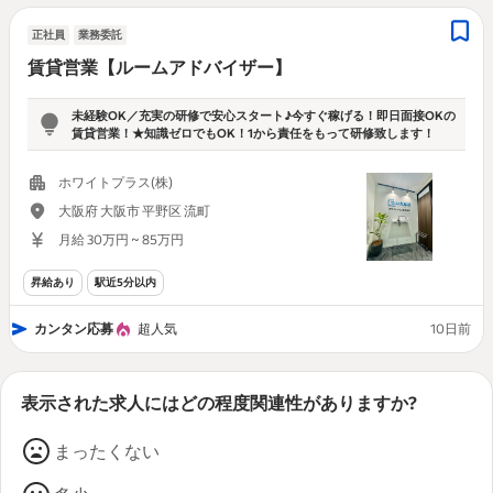
正社員
業務委託
賃貸営業【ルームアドバイザー】
未経験OK／充実の研修で安心スタート♪今すぐ稼げる！即日面接OKの
賃貸営業！★知識ゼロでもOK！1から責任をもって研修致します！
ホワイトプラス(株)
大阪府 大阪市 平野区 流町
月給 30万円 ~ 85万円
昇給あり
駅近5分以内
カンタン応募
超人気
10日前
表示された求人にはどの程度関連性がありますか?
まったくない