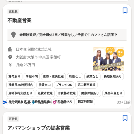
固定時間制
正社員
不動産営業
未経験歓迎／完全週休2日／残業なし／子育て中のママさん活躍中
日本住宅開発株式会社
大阪府 大阪市 中央区 常盤町
月給 25万円
賞与あり
学歴不問
主婦・主夫歓迎
転勤なし
残業なし
長期休暇あり
残業月20時間以内
服装自由
ブランクOK
第二新卒歓迎
資格取得支援あり
経験者歓迎
有資格者歓迎
健康保険あり
厚生年金あり
雇用保険あり
未経験者歓迎
労災保険あり
固定時間制
カンタン応募
高返信率
人気
30+日前
正社員
アパマンショップの提案営業