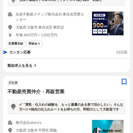
住友不動産ステップ株式会社 東住吉営業セ
ンター
大阪府 大阪市 東住吉区 東田辺
年俸 400万円 ~ 1,200万円
交通費支給
昇給あり
カンタン応募
22日前
類似求人を見る
正社員
不動産売買仲介・再販営業
✅「買取・仕入れの経験を、もっと裁量のある形で活かしたい」そんな
方へ‼ ⭐独自の仕入れルートをお持ちの方、即戦力として大歓迎です
株式会社atoro’s
大阪府 大阪市 平野区 西脇