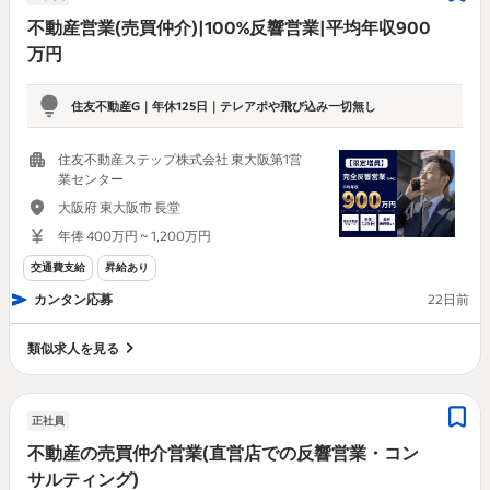
不動産営業(売買仲介)|100%反響営業|平均年収900
万円
住友不動産G｜年休125日｜テレアポや飛び込み一切無し
住友不動産ステップ株式会社 東大阪第1営
業センター
大阪府 東大阪市 長堂
年俸 400万円 ~ 1,200万円
交通費支給
昇給あり
カンタン応募
22日前
類似求人を見る
正社員
不動産の売買仲介営業(直営店での反響営業・コン
サルティング)