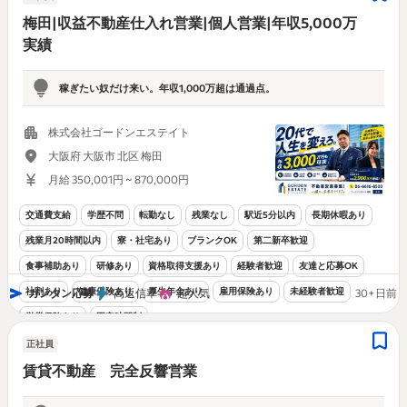
梅田|収益不動産仕入れ営業|個人営業|年収5,000万
実績
稼ぎたい奴だけ来い。年収1,000万超は通過点。
株式会社ゴードンエステイト
大阪府 大阪市 北区 梅田
月給 350,001円 ~ 870,000円
交通費支給
学歴不問
転勤なし
残業なし
駅近5分以内
長期休暇あり
残業月20時間以内
寮・社宅あり
ブランクOK
第二新卒歓迎
食事補助あり
研修あり
資格取得支援あり
経験者歓迎
友達と応募OK
社割あり
健康保険あり
厚生年金あり
雇用保険あり
未経験者歓迎
カンタン応募
高返信率
超人気
30+日前
労災保険あり
固定時間制
正社員
賃貸不動産 完全反響営業