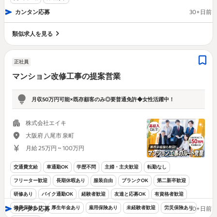
カンタン応募
30+日前
類似求人を見る
正社員
マンション改修工事の提案営業
月収50万円可能×既存顧客のみ◎要普通免許◆女性活躍中！
株式会社エイキ
大阪府 八尾市 泉町
月給 25万円 ~ 100万円
交通費支給
車通勤OK
学歴不問
主婦・主夫歓迎
転勤なし
フリーター歓迎
長期休暇あり
服装自由
ブランクOK
第二新卒歓迎
研修あり
バイク通勤OK
経験者歓迎
友達と応募OK
有資格者歓迎
健康保険あり
厚生年金あり
雇用保険あり
未経験者歓迎
労災保険あり
カンタン応募
30+日前