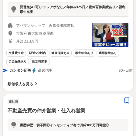
要普免(AT可)／テレアポなし／年休み125日／産休育休実績あり／福利
厚生充実
アパマンショップ 近鉄長瀬駅前店
大阪府 東大阪市 菱屋西
月給 22.3万円
交通費支給
駅近5分以内
健康保険あり
厚生年金あり
雇用保険あり
労災保険あり
固定時間制
カンタン応募
高返信率
30+日前
類似求人を見る
正社員
不動産売買の仲介営業・仕入れ営業
職歴学歴一切不問◎インセンティブ有で月給100万円可能◎