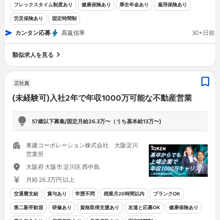
フレックスタイム制度あり
健康保険あり
厚生年金あり
雇用保険あり
労災保険あり
固定時間制
カンタン応募
高返信率
30+日前
類似求人を見る
正社員
(未経験可)入社2年で年収1000万可能な不動産営業
57歳以下募集/固定月給26.3万〜（うち基本給13万〜)
東建コーポレーション株式会社 大阪淀川
営業所
大阪府 大阪市 淀川区 西中島
月給 26.3万円 以上
交通費支給
賞与あり
学歴不問
残業月20時間以内
ブランクOK
第二新卒歓迎
研修あり
資格取得支援あり
友達と応募OK
健康保険あり