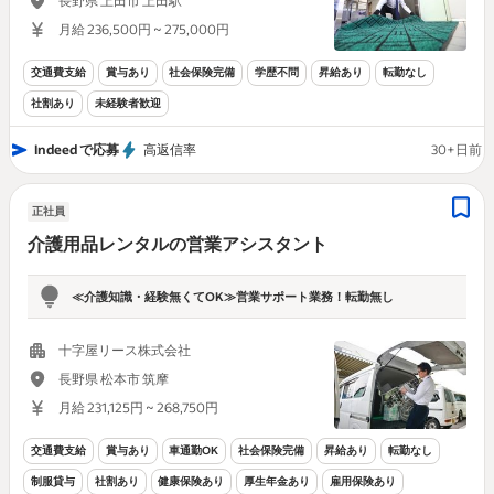
長野県 上田市 上田駅
月給 236,500円 ~ 275,000円
交通費支給
賞与あり
社会保険完備
学歴不問
昇給あり
転勤なし
社割あり
未経験者歓迎
Indeed で応募
高返信率
30+日前
正社員
介護用品レンタルの営業アシスタント
≪介護知識・経験無くてOK≫営業サポート業務！転勤無し
十字屋リース株式会社
長野県 松本市 筑摩
月給 231,125円 ~ 268,750円
交通費支給
賞与あり
車通勤OK
社会保険完備
昇給あり
転勤なし
制服貸与
社割あり
健康保険あり
厚生年金あり
雇用保険あり