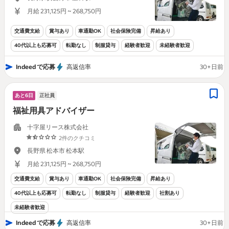
月給 231,125円 ~ 268,750円
交通費支給
賞与あり
車通勤OK
社会保険完備
昇給あり
40代以上も応募可
転勤なし
制服貸与
経験者歓迎
未経験者歓迎
Indeed で応募
高返信率
30+日前
あと6日
正社員
福祉用具アドバイザー
十字屋リース株式会社
2件のクチコミ
長野県 松本市 松本駅
月給 231,125円 ~ 268,750円
交通費支給
賞与あり
車通勤OK
社会保険完備
昇給あり
40代以上も応募可
転勤なし
制服貸与
経験者歓迎
社割あり
未経験者歓迎
Indeed で応募
高返信率
30+日前