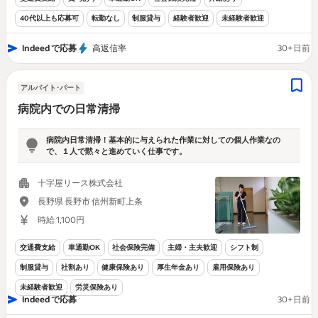
40代以上も応募可
転勤なし
制服貸与
経験者歓迎
未経験者歓迎
Indeed で応募
高返信率
30+日前
アルバイト･パート
病院内での日常清掃
病院内日常清掃！基本的に与えられた作業に対しての個人作業なの
で、１人で黙々と進めていく仕事です。
十字屋リース株式会社
長野県 長野市 信州新町上条
時給 1,100円
交通費支給
車通勤OK
社会保険完備
主婦・主夫歓迎
シフト制
制服貸与
社割あり
健康保険あり
厚生年金あり
雇用保険あり
未経験者歓迎
労災保険あり
Indeed で応募
30+日前