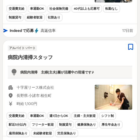
交通費支給
車通勤OK
社会保険完備
40代以上も応募可
転勤なし
制服貸与
経験者歓迎
社割あり
Indeed で応募
高返信率
17日前
アルバイト･パート
病院内清掃スタッフ
病院内清掃 主婦(主夫)層が活躍中の現場です♪
十字屋リース株式会社
長野県 小諸市 相生町
時給 1,100円
交通費支給
車通勤OK
週1日からOK
主婦・主夫歓迎
シフト制
駅近5分以内
フリーター歓迎
制服貸与
健康保険あり
厚生年金あり
雇用保険あり
未経験者歓迎
労災保険あり