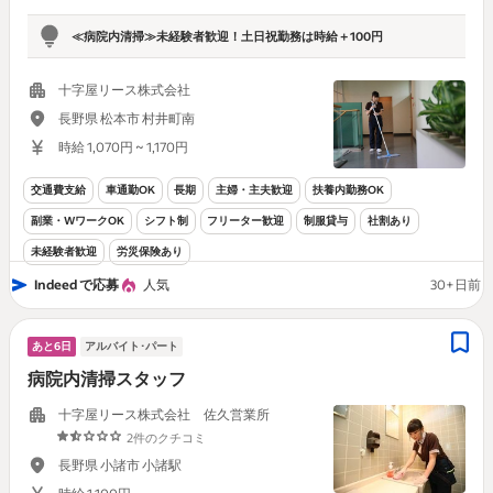
≪病院内清掃≫未経験者歓迎！土日祝勤務は時給＋100円
十字屋リース株式会社
長野県 松本市 村井町南
時給 1,070円 ~ 1,170円
交通費支給
車通勤OK
長期
主婦・主夫歓迎
扶養内勤務OK
副業・WワークOK
シフト制
フリーター歓迎
制服貸与
社割あり
未経験者歓迎
労災保険あり
Indeed で応募
人気
30+日前
あと6日
アルバイト･パート
病院内清掃スタッフ
十字屋リース株式会社 佐久営業所
2件のクチコミ
長野県 小諸市 小諸駅