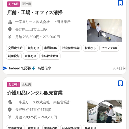
あと6日
正社員
店舗・工場・オフィス清掃
十字屋リース株式会社 上田営業所
長野県 上田市 上田駅
月給 236,500円 ~ 275,000円
交通費支給
賞与あり
車通勤OK
社会保険完備
転勤なし
ブランクOK
制服貸与
研修あり
未経験者歓迎
Indeed で応募
高返信率
30+日前
あと6日
正社員
介護用品レンタル販売営業
十字屋リース株式会社 南信営業所
長野県 伊那市 伊那市駅
月給 231,125円 ~ 268,750円
交通費支給
賞与あり
車通勤OK
社会保険完備
昇給あり