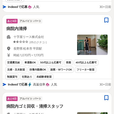
Indeed で応募
人気
30+日前
あと6日
アルバイト･パート
病院内清掃
十字屋リース株式会社
2件のクチコミ
長野県 松本市 平田駅
時給 1,070円 ~ 1,170円
交通費支給
車通勤OK
50代以上も応募可
長期
40代以上も応募可
主婦・主夫歓迎
扶養内勤務OK
副業・WワークOK
フリーター歓迎
制服貸与
社割あり
未経験者歓迎
Indeed で応募
高返信率
人気
30+日前
あと6日
アルバイト･パート
病院内ゴミ回収・清掃スタッフ