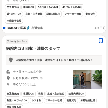
時給 1,100円
交通費支給
車通勤OK
50代以上も応募可
40代以上も応募可
週1日からOK
主婦・主夫歓迎
駅近5分以内
フリーター歓迎
制服貸与
未経験者歓迎
Indeed で応募
高返信率
30+日前
アルバイト･パート
病院内ゴミ回収・清掃スタッフ
≪病院内夜間ゴミ回収・清掃≫平日１日３ｈ勤務！土日祝休み！
十字屋リース株式会社
長野県 松本市 村井町南
時給 1,200円 以上
交通費支給
車通勤OK
長期
主婦・主夫歓迎
扶養内勤務OK
副業・WワークOK
シフト制
フリーター歓迎
制服貸与
未経験者歓迎
労災保険あり