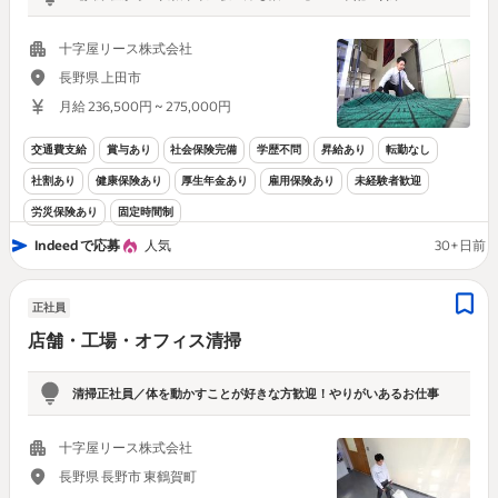
十字屋リース株式会社
長野県 上田市
月給 236,500円 ~ 275,000円
交通費支給
賞与あり
社会保険完備
学歴不問
昇給あり
転勤なし
社割あり
健康保険あり
厚生年金あり
雇用保険あり
未経験者歓迎
労災保険あり
固定時間制
Indeed で応募
人気
30+日前
正社員
店舗・工場・オフィス清掃
清掃正社員／体を動かすことが好きな方歓迎！やりがいあるお仕事
十字屋リース株式会社
長野県 長野市 東鶴賀町