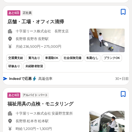
あと6日
正社員
店舗・工場・オフィス清掃
十字屋リース株式会社 長野支店
長野県 長野市 長野駅
月給 236,500円 ~ 275,000円
交通費支給
賞与あり
車通勤OK
社会保険完備
転勤なし
ブランクOK
研修あり
未経験者歓迎
Indeed で応募
高返信率
30+日前
あと6日
アルバイト･パート
福祉用具の点検・モニタリング
十字屋リース株式会社 安曇野営業所
長野県 松本市 松本駅
時給 1,200円 ~ 1,300円