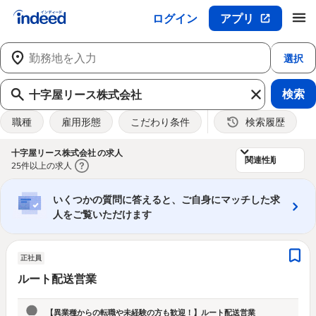
ログイン
アプリ
メインコンテンツの開始
選択
検索
職種
雇用形態
こだわり条件
検索履歴
&nbsp;
十字屋リース株式会社 の求人
25件以上の求人
いくつかの質問に答えると、ご自身にマッチした求
人をご覧いただけます
正社員
ルート配送営業
【異業種からの転職や未経験の方も歓迎！】ルート配送営業