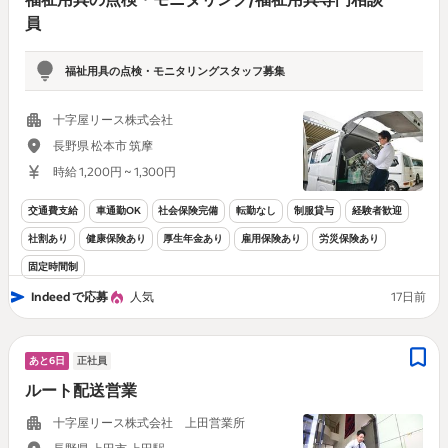
員
福祉用具の点検・モニタリングスタッフ募集
十字屋リース株式会社
長野県 松本市 筑摩
時給 1,200円 ~ 1,300円
交通費支給
車通勤OK
社会保険完備
転勤なし
制服貸与
経験者歓迎
社割あり
健康保険あり
厚生年金あり
雇用保険あり
労災保険あり
固定時間制
Indeed で応募
人気
17日前
あと6日
正社員
ルート配送営業
十字屋リース株式会社 上田営業所