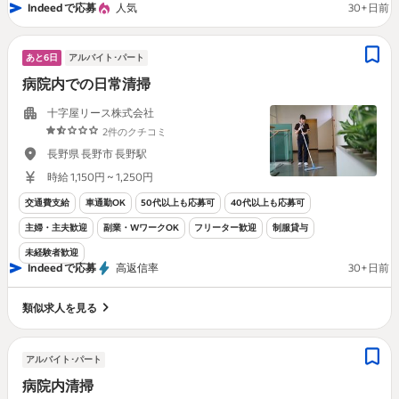
Indeed で応募
人気
30+日前
あと6日
アルバイト･パート
病院内での日常清掃
十字屋リース株式会社
2件のクチコミ
長野県 長野市 長野駅
時給 1,150円 ~ 1,250円
交通費支給
車通勤OK
50代以上も応募可
40代以上も応募可
主婦・主夫歓迎
副業・WワークOK
フリーター歓迎
制服貸与
未経験者歓迎
Indeed で応募
高返信率
30+日前
類似求人を見る
アルバイト･パート
病院内清掃