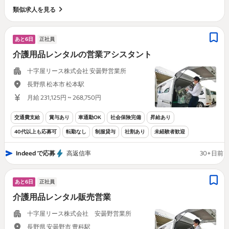
類似求人を見る
あと6日
正社員
介護用品レンタルの営業アシスタント
十字屋リース株式会社 安曇野営業所
長野県 松本市 松本駅
月給 231,125円 ~ 268,750円
交通費支給
賞与あり
車通勤OK
社会保険完備
昇給あり
40代以上も応募可
転勤なし
制服貸与
社割あり
未経験者歓迎
Indeed で応募
高返信率
30+日前
あと6日
正社員
介護用品レンタル販売営業
十字屋リース株式会社 安曇野営業所
長野県 安曇野市 豊科駅