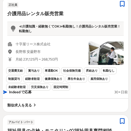
正社員
介護用品レンタル販売営業
≪介護知識・経験無くてOK≫転勤無し！介護用品レンタル販売営業！
転勤無し
十字屋リース株式会社
長野県 安曇野市
月給 231,125円 ~ 268,750円
交通費支給
賞与あり
車通勤OK
社会保険完備
昇給あり
転勤なし
制服貸与
経験者歓迎
健康保険あり
厚生年金あり
雇用保険あり
未経験者歓迎
労災保険あり
固定時間制
Indeed で応募
30+日前
類似求人を見る
アルバイト･パート
福祉用具の点検・モニタリング/福祉用具専門相談