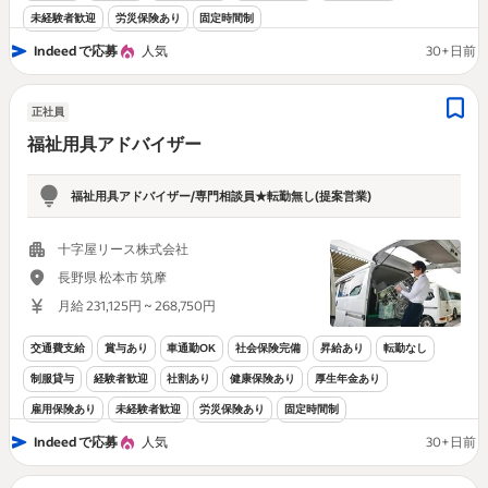
未経験者歓迎
労災保険あり
固定時間制
Indeed で応募
人気
30+日前
正社員
福祉用具アドバイザー
福祉用具アドバイザー/専門相談員★転勤無し(提案営業)
十字屋リース株式会社
長野県 松本市 筑摩
月給 231,125円 ~ 268,750円
交通費支給
賞与あり
車通勤OK
社会保険完備
昇給あり
転勤なし
制服貸与
経験者歓迎
社割あり
健康保険あり
厚生年金あり
雇用保険あり
未経験者歓迎
労災保険あり
固定時間制
Indeed で応募
人気
30+日前