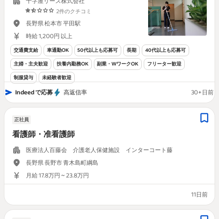
十字屋リース株式会社
2件のクチコミ
長野県 松本市 平田駅
時給 1,200円 以上
交通費支給
車通勤OK
50代以上も応募可
長期
40代以上も応募可
主婦・主夫歓迎
扶養内勤務OK
副業・WワークOK
フリーター歓迎
制服貸与
未経験者歓迎
Indeed で応募
高返信率
30+日前
正社員
看護師・准看護師
医療法人百藤会 介護老人保健施設 インターコート藤
長野県 長野市 青木島町綱島
月給 17.8万円 ~ 23.8万円
11日前