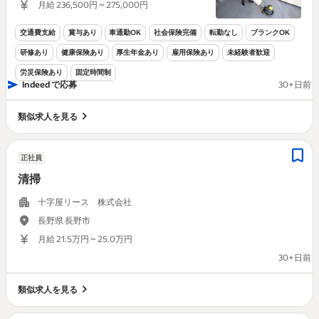
月給 236,500円 ~ 275,000円
交通費支給
賞与あり
車通勤OK
社会保険完備
転勤なし
ブランクOK
研修あり
健康保険あり
厚生年金あり
雇用保険あり
未経験者歓迎
労災保険あり
固定時間制
Indeed で応募
30+日前
類似求人を見る
正社員
清掃
十字屋リース 株式会社
長野県 長野市
月給 21.5万円 ~ 25.0万円
30+日前
類似求人を見る