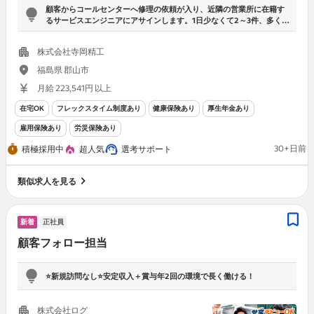
顧客からコールセンターへ修理の依頼が入り、近隣の営業所に在籍す
るサービスエンジニアにアサインします。1日少なくて2～3件、多くて
7～8件の修理を担当します。
株式会社寺岡精工
福島県 郡山市
月給 223,541円 以上
在宅OK
フレックスタイム制度あり
健康保険あり
厚生年金あり
雇用保険あり
労災保険あり
30+日前
積極採用中
超人気
選考サポート
類似求人を見る
新着
正社員
顧客フォロー担当
⭐新規訪問なし⭐️安定収入＋賞与年2回の環境で長く働ける！
株式会社ログ