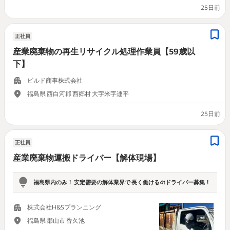
25日前
正社員
産業廃棄物の再生リサイクル処理作業員【59歳以
下】
ビルド商事株式会社
福島県 西白河郡 西郷村 大字米字連平
25日前
正社員
産業廃棄物運搬ドライバー【解体現場】
福島県内のみ！ 安定需要の解体業界で 長く働ける4tドライバー募集！
株式会社H&Sプランニング
福島県 郡山市 香久池