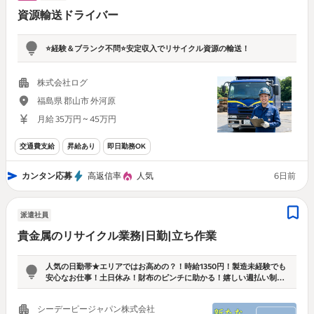
資源輸送ドライバー
⭐経験＆ブランク不問⭐️安定収入でリサイクル資源の輸送！
株式会社ログ
福島県 郡山市 外河原
月給 35万円 ~ 45万円
交通費支給
昇給あり
即日勤務OK
カンタン応募
高返信率
人気
6日前
派遣社員
貴金属のリサイクル業務|日勤|立ち作業
人気の日勤帯★エリアではお高めの？！時給1350円！製造未経験でも
安心なお仕事！土日休み！財布のピンチに助かる！嬉しい週払い制度
もあります◎
シーデーピージャパン株式会社