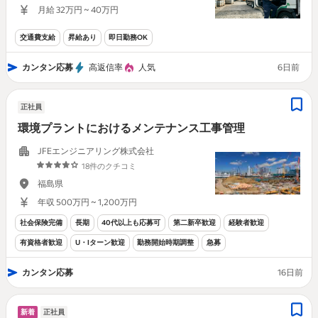
月給 32万円 ~ 40万円
交通費支給
昇給あり
即日勤務OK
カンタン応募
高返信率
人気
6日前
正社員
環境プラントにおけるメンテナンス工事管理
JFEエンジニアリング株式会社
18件のクチコミ
福島県
年収 500万円 ~ 1,200万円
社会保険完備
長期
40代以上も応募可
第二新卒歓迎
経験者歓迎
有資格者歓迎
U・Iターン歓迎
勤務開始時期調整
急募
カンタン応募
16日前
新着
正社員