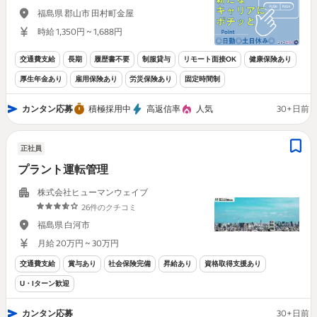
福島県 郡山市 田村町金屋
時給 1,350円 ~ 1,688円
交通費支給
長期
履歴書不要
制服貸与
リモート面接OK
健康保険あり
厚生年金あり
雇用保険あり
労災保険あり
固定時間制
カンタン応募
積極採用中
高返信率
人気
30+日前
正社員
プラント運転管理
株式会社ヒューマンウェイブ
26件のクチコミ
福島県 白河市
月給 20万円 ~ 30万円
交通費支給
賞与あり
社会保険完備
昇給あり
資格取得支援あり
U・Iターン歓迎
カンタン応募
30+日前