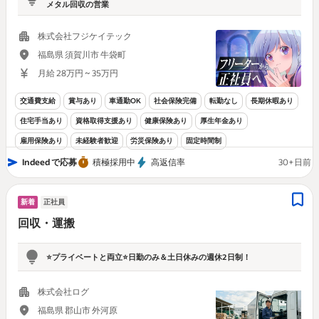
メタル回収の営業
株式会社フジケイテック
福島県 須賀川市 牛袋町
月給 28万円 ~ 35万円
交通費支給
賞与あり
車通勤OK
社会保険完備
転勤なし
長期休暇あり
住宅手当あり
資格取得支援あり
健康保険あり
厚生年金あり
雇用保険あり
未経験者歓迎
労災保険あり
固定時間制
Indeed で応募
積極採用中
高返信率
30+日前
新着
正社員
回収・運搬
⭐️プライベートと両立⭐️日勤のみ＆土日休みの週休2日制！
株式会社ログ
福島県 郡山市 外河原