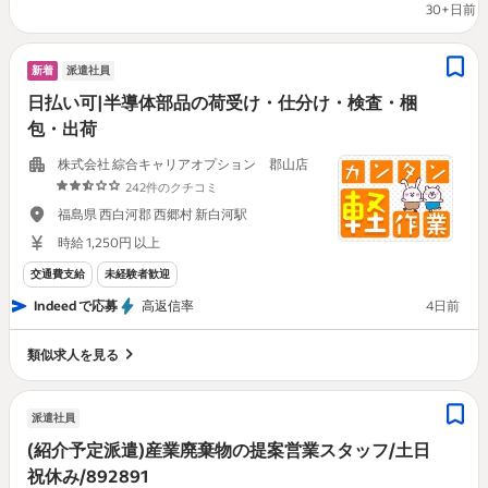
30+日前
新着
派遣社員
日払い可|半導体部品の荷受け・仕分け・検査・梱
包・出荷
株式会社 綜合キャリアオプション 郡山店
242件のクチコミ
福島県 西白河郡 西郷村 新白河駅
時給 1,250円 以上
交通費支給
未経験者歓迎
Indeed で応募
高返信率
4日前
類似求人を見る
派遣社員
(紹介予定派遣)産業廃棄物の提案営業スタッフ/土日
祝休み/892891