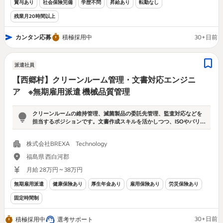
賞与あり
社会保険完備
学歴不問
昇給あり
転勤なし
残業月20時間以上
カンタン応募
積極採用中
30+日前
派遣社員
【西郷村】クリーンルーム管理・文書対応エンジニ
ア ※無期雇用派遣 機械品質管理
クリーンルームの維持管理、滅菌製品の委託先管理、監査対応などを
担当するポジションです。文書作成スキルを活かしつつ、ISOやバリデ
ーションなど専門性を身につけたい方に最適な環境です。
株式会社BREXA Technology
福島県 西白河郡
月給 28万円 ~ 38万円
無期雇用派遣
健康保険あり
厚生年金あり
雇用保険あり
労災保険あり
固定時間制
30+日前
積極採用中
選考サポート