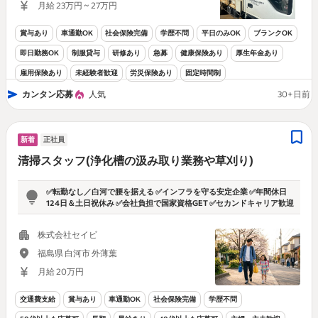
月給 23万円 ~ 27万円
賞与あり
車通勤OK
社会保険完備
学歴不問
平日のみOK
ブランクOK
即日勤務OK
制服貸与
研修あり
急募
健康保険あり
厚生年金あり
雇用保険あり
未経験者歓迎
労災保険あり
固定時間制
カンタン応募
人気
30+日前
新着
正社員
清掃スタッフ(浄化槽の汲み取り業務や草刈り)
✅転勤なし／白河で腰を据える ✅インフラを守る安定企業 ✅年間休日
124日＆土日祝休み ✅会社負担で国家資格GET ✅セカンドキャリア歓迎
株式会社セイビ
福島県 白河市 外薄葉
月給 20万円
交通費支給
賞与あり
車通勤OK
社会保険完備
学歴不問