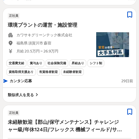
正社員
環境プラントの運営・施設管理
カワサキグリーンテック株式会社
福島県 須賀川市 森宿
月給 20.5万円 ~ 26.9万円
交通費支給
賞与あり
社会保険完備
昇給あり
シフト制
資格取得支援あり
有資格者歓迎
未経験者歓迎
カンタン応募
29日前
類似求人を見る
正社員
未経験歓迎【郡山/保守メンテナンス】チャレンジ
ャー級/年休124日/フレックス 機械フィールド/サポ
ートエンジニア