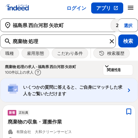
ログイン
アプリ
メインコンテンツの開始
25km
選択
検索
職種
雇用形態
こだわり条件
検索履歴
&nbsp;
廃棄物 処理の求人 - 福島県 西白河郡 矢吹町
100件以上の求人
いくつかの質問に答えると、ご自身にマッチした求
人をご覧いただけます
新着
正社員
廃棄物の収集・運搬作業
有限会社 大和クリーンサービス