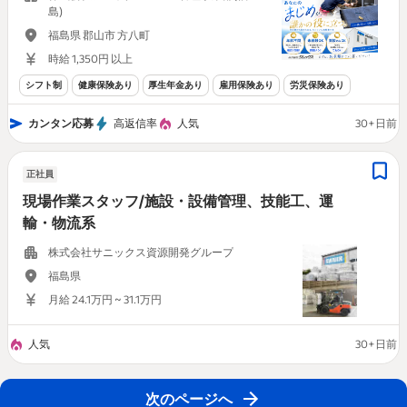
島)
福島県 郡山市 方八町
時給 1,350円 以上
シフト制
健康保険あり
厚生年金あり
雇用保険あり
労災保険あり
カンタン応募
高返信率
人気
30+日前
正社員
現場作業スタッフ/施設・設備管理、技能工、運
輸・物流系
株式会社サニックス資源開発グループ
福島県
月給 24.1万円 ~ 31.1万円
人気
30+日前
次のページへ