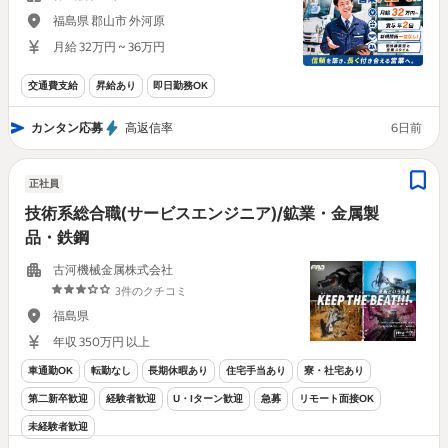
福島県 郡山市 外河原
月給 32万円 ~ 36万円
交通費支給
昇給あり
即日勤務OK
カンタン応募
高返信率
6日前
正社員
技術系総合職(サービスエンジニア)/鉱業・金属製
品・鉄鋼
古河機械金属株式会社
3件のクチコミ
福島県
年収 350万円 以上
車通勤OK
転勤なし
長期休暇あり
住宅手当あり
寮・社宅あり
第二新卒歓迎
経験者歓迎
U・Iターン歓迎
急募
リモート面接OK
未経験者歓迎