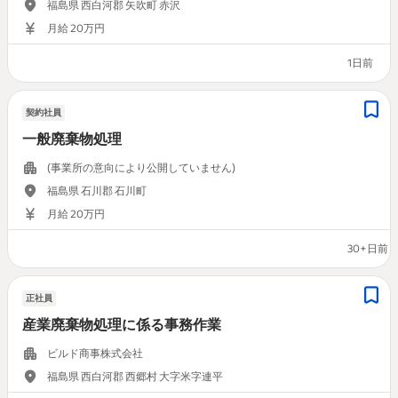
福島県 西白河郡 矢吹町 赤沢
月給 20万円
1日前
契約社員
一般廃棄物処理
(事業所の意向により公開していません)
福島県 石川郡 石川町
月給 20万円
30+日前
正社員
産業廃棄物処理に係る事務作業
ビルド商事株式会社
福島県 西白河郡 西郷村 大字米字連平