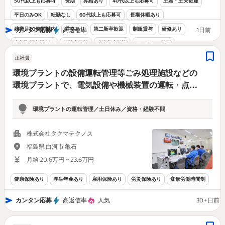
50代以上も応募可
長期
昇給あり
40代以上も応募可
主婦・主夫歓迎
平日のみOK
転勤なし
60代以上も応募可
長期休暇あり
残業月20時間以内
昇格あり
第二新卒歓迎
制服貸与
研修あり
カンタン応募
高返信率
1日前
資格取得支援あり
経験者歓迎
有資格者歓迎
U・Iターン歓迎
勤務開始時期調整
健康保険あり
産休・育休取得実績あり
厚生年金あり
正社員
環境プラントの設備運転管理等ごみ処理施設などの
雇用保険あり
未経験者歓迎
労災保険あり
変形労働時間制
環境プラントで、電気設備や機械装置の運転・点
検・保守を担当。安定稼働を支えながら、未経験で
も基礎から学べる仕事です。
環境プラントの運転管理／土日休み／資格・経験不問
株式会社タクマテクノス
福島県 白河市 亀石
月給 20.6万円 ~ 23.6万円
健康保険あり
厚生年金あり
雇用保険あり
労災保険あり
変形労働時間制
カンタン応募
高返信率
人気
30+日前