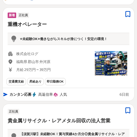
新着
正社員
重機オペレーター
⭐未経験OK⭐️働きながらスキルが身につく！安定の環境！
株式会社ログ
福島県 郡山市 外河原
月給 29万円 ~ 39万円
交通費支給
昇給あり
即日勤務OK
カンタン応募
高返信率
人気
6日前
正社員
貴金属リサイクル・レアメタル回収の法人営業
【須賀川駅】未経験OK！賞与実績4か月分◎貴金属リサイクル・レア