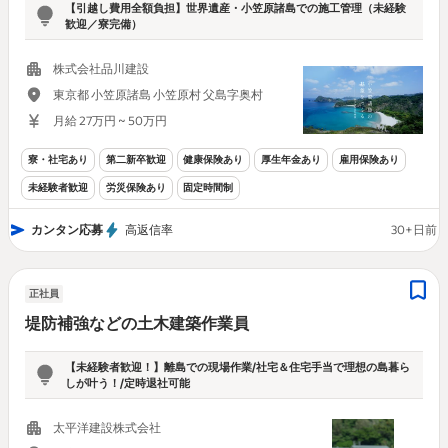
【引越し費用全額負担】世界遺産・小笠原諸島での施工管理（未経験
歓迎／寮完備）
株式会社品川建設
東京都 小笠原諸島 小笠原村 父島字奥村
月給 27万円 ~ 50万円
寮・社宅あり
第二新卒歓迎
健康保険あり
厚生年金あり
雇用保険あり
未経験者歓迎
労災保険あり
固定時間制
カンタン応募
高返信率
30+日前
正社員
堤防補強などの土木建築作業員
【未経験者歓迎！】離島での現場作業/社宅＆住宅手当で理想の島暮ら
しが叶う！/定時退社可能
太平洋建設株式会社