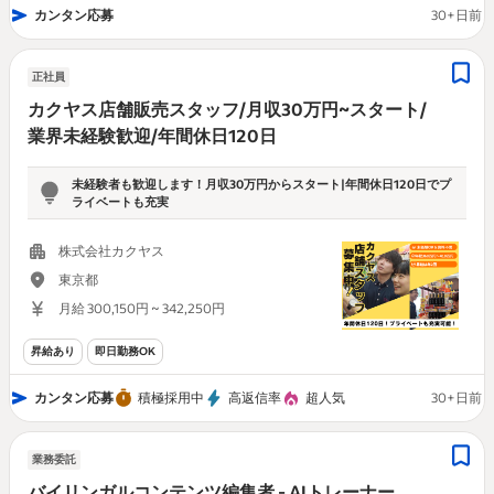
カンタン応募
30+日前
正社員
カクヤス店舗販売スタッフ/月収30万円~スタート/
業界未経験歓迎/年間休日120日
未経験者も歓迎します！月収30万円からスタート|年間休日120日でプ
ライベートも充実
株式会社カクヤス
東京都
月給 300,150円 ~ 342,250円
昇給あり
即日勤務OK
カンタン応募
積極採用中
高返信率
超人気
30+日前
業務委託
バイリンガルコンテンツ編集者 - AIトレーナー