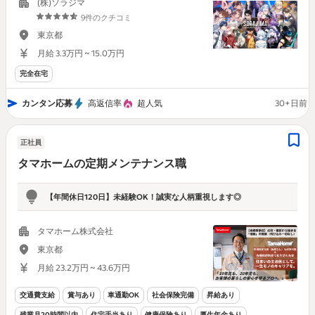
(株)ソラジマ
9件のクチコミ
東京都
月給 3.3万円 ~ 15.0万円
完全在宅
カンタン応募
高返信率
超人気
30+日前
正社員
タマホームの定期メンテナンス職
【年間休日120日】未経験OK！誠実な人柄重視します◎
タマホーム株式会社
東京都
月給 23.2万円 ~ 43.6万円
交通費支給
賞与あり
車通勤OK
社会保険完備
昇給あり
残業月20時間以内
住宅手当あり
健康保険あり
厚生年金あり