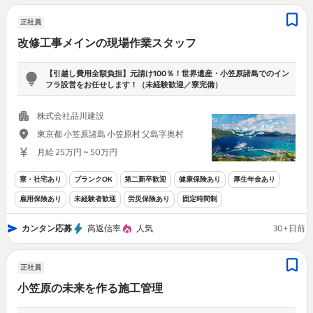
正社員
改修工事メインの現場作業スタッフ
【引越し費用全額負担】元請け100％！世界遺産・小笠原諸島でのイン
フラ設営をお任せします！（未経験歓迎／寮完備）
株式会社品川建設
東京都 小笠原諸島 小笠原村 父島字奥村
月給 25万円 ~ 50万円
寮・社宅あり
ブランクOK
第二新卒歓迎
健康保険あり
厚生年金あり
雇用保険あり
未経験者歓迎
労災保険あり
固定時間制
カンタン応募
高返信率
人気
30+日前
正社員
小笠原の未来を作る施工管理