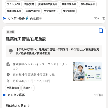
ブランクOK
制服貸与
資格取得支援あり
健康保険あり
厚生年金あり
雇用保険あり
未経験者歓迎
労災保険あり
固定時間制
カンタン応募
高返信率
30+日前
正社員
建築施工管理/住宅施設
【年収565万円〜】建築施工管理／年間休日：120日以上／福利厚生充
実／経験者優遇／資格者歓迎
株式会社ヘルスベイシス・コンストラクシ
ョン
東京都 小笠原諸島 小笠原村 父島
月給 470,500円 ~ 762,800円
交通費支給
昇給あり
カンタン応募
16日前
類似求人を見る