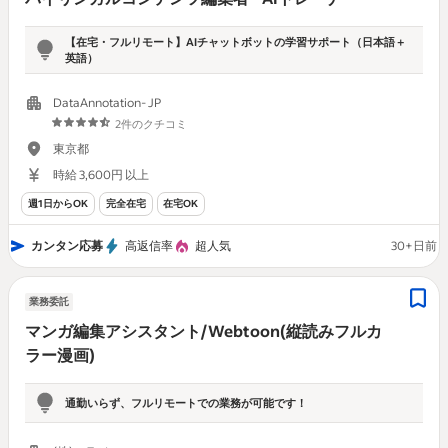
【在宅・フルリモート】AIチャットボットの学習サポート（日本語＋
英語）
DataAnnotation- JP
2件のクチコミ
東京都
時給 3,600円 以上
週1日からOK
完全在宅
在宅OK
カンタン応募
高返信率
超人気
30+日前
業務委託
マンガ編集アシスタント/Webtoon(縦読みフルカ
ラー漫画)
通勤いらず、フルリモートでの業務が可能です！