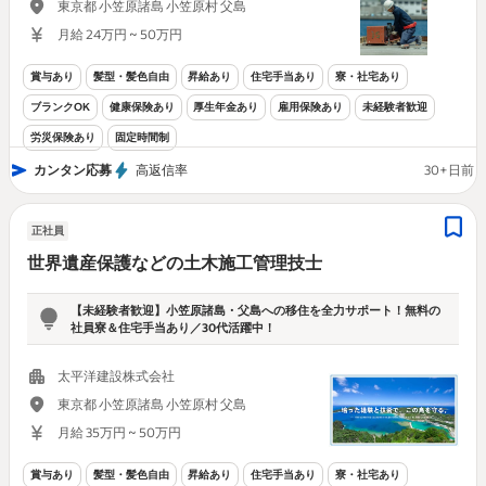
東京都 小笠原諸島 小笠原村 父島
月給 24万円 ~ 50万円
賞与あり
髪型・髪色自由
昇給あり
住宅手当あり
寮・社宅あり
ブランクOK
健康保険あり
厚生年金あり
雇用保険あり
未経験者歓迎
労災保険あり
固定時間制
カンタン応募
高返信率
30+日前
正社員
世界遺産保護などの土木施工管理技士
【未経験者歓迎】小笠原諸島・父島への移住を全力サポート！無料の
社員寮＆住宅手当あり／30代活躍中！
太平洋建設株式会社
東京都 小笠原諸島 小笠原村 父島
月給 35万円 ~ 50万円
賞与あり
髪型・髪色自由
昇給あり
住宅手当あり
寮・社宅あり