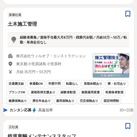
派遣社員
土木施工管理
経験者募集／資格手当最大月8万円・残業代全額／月給35万～55万／転
勤・単身赴任なし
株式会社ウィルオブ・コンストラクション
東京都 小笠原諸島 小笠原村
月給 35万円 ~ 55万円
交通費支給
車通勤OK
学歴不問
転勤なし
長期休暇あり
寮・社宅あり
ブランクOK
資格取得支援あり
経験者歓迎
無期雇用派遣
有資格者歓迎
健康保険あり
厚生年金あり
雇用保険あり
労災保険あり
固定時間制
カンタン応募
高返信率
30+日前
正社員
鉄道車輌メンテナンススタッフ