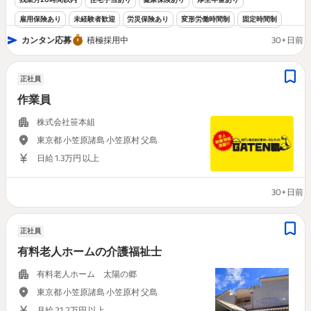
雇用保険あり
未経験者歓迎
労災保険あり
変形労働時間制
固定時間制
カンタン応募
積極採用中
30+日前
正社員
作業員
株式会社笹本組
東京都 小笠原諸島 小笠原村 父島
日給 1.3万円 以上
30+日前
正社員
有料老人ホームの介護福祉士
有料老人ホーム 太陽の郷
東京都 小笠原諸島 小笠原村 父島
月給 21.2万円 以上