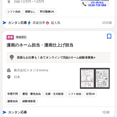
日給 1.0万円 ~ 1.3万円
シフト自由
残業なし
即日勤務OK
カンタン応募
高返信率
超人気
25日前
新着
業務委託
漫画のネーム担当・漫画仕上げ担当
面接もお仕事も！全てオンラインで完結♪ネーム経験者募集⭐
株式会社スタジオAnIma
日本
学歴不問
髪型・髪色自由
主婦・主夫歓迎
シフト自由
在宅OK
服装自由
経験者歓迎
カンタン応募
1日前