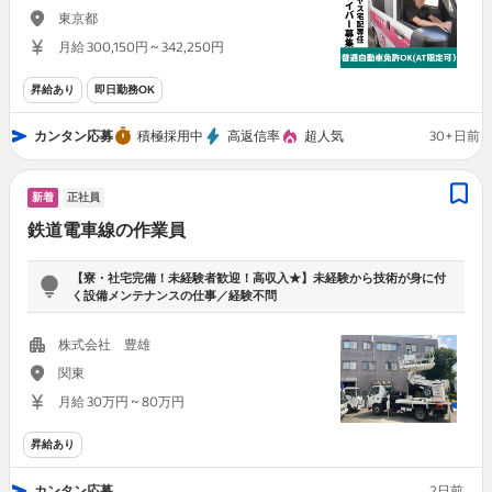
東京都
月給 300,150円 ~ 342,250円
昇給あり
即日勤務OK
カンタン応募
積極採用中
高返信率
超人気
30+日前
新着
正社員
鉄道電車線の作業員
【寮・社宅完備！未経験者歓迎！高収入★】未経験から技術が身に付
く設備メンテナンスの仕事／経験不問
株式会社 豊雄
関東
月給 30万円 ~ 80万円
昇給あり
カンタン応募
2日前