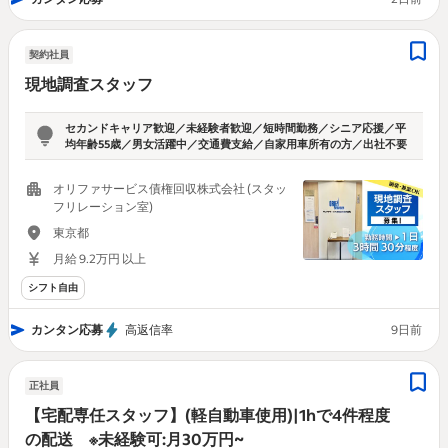
契約社員
現地調査スタッフ
セカンドキャリア歓迎／未経験者歓迎／短時間勤務／シニア応援／平
均年齢55歳／男女活躍中／交通費支給／自家用車所有の方／出社不要
オリファサービス債権回収株式会社 (スタッ
フリレーション室)
東京都
月給 9.2万円 以上
シフト自由
カンタン応募
高返信率
9日前
正社員
【宅配専任スタッフ】(軽自動車使用)|1hで4件程度
の配送 ※未経験可:月30万円~