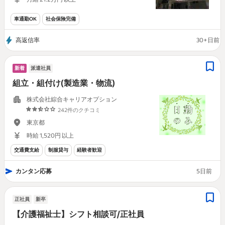
車通勤OK
社会保険完備
高返信率
30+日前
新着
派遣社員
組立・組付け(製造業・物流)
株式会社綜合キャリアオプション
242件のクチコミ
東京都
時給 1,520円 以上
交通費支給
制服貸与
経験者歓迎
カンタン応募
5日前
正社員
新卒
【介護福祉士】シフト相談可/正社員