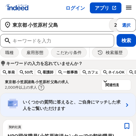
ログイン
アプリ
メインコンテンツの開始
25km
選択
検索
職種
雇用形態
こだわり条件
検索履歴
&nbsp;
&nbsp;
キーワードの入力を忘れていませんか？
単発
50代
看護師
一般事務
カフェ
ネイルOK
&nbsp;
東京都 小笠原諸島 小笠原村 父島の求人
2,000件以上の求人
いくつかの質問に答えると、ご自身にマッチした求
人をご覧いただけます
契約社員
NPO団体職員(小笠原海洋センターでの契約職員)