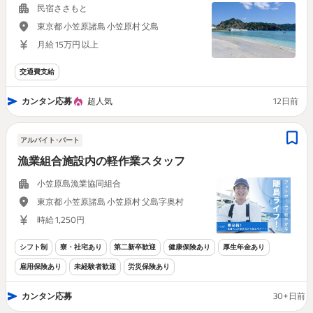
民宿ささもと
東京都 小笠原諸島 小笠原村 父島
月給 15万円 以上
交通費支給
カンタン応募
超人気
12日前
アルバイト･パート
漁業組合施設内の軽作業スタッフ
小笠原島漁業協同組合
東京都 小笠原諸島 小笠原村 父島字奥村
時給 1,250円
シフト制
寮・社宅あり
第二新卒歓迎
健康保険あり
厚生年金あり
雇用保険あり
未経験者歓迎
労災保険あり
カンタン応募
30+日前