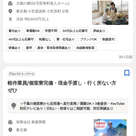
太陽の郷(住宅型有料老人ホーム)
東京都 小笠原諸島 小笠原村 父島
月給 189,600円 以上
賞与あり
車通勤OK
学歴不問
50代以上も応募可
昇給あり
40代以上も応募可
転勤なし
寮・社宅あり
ブランクOK
制服貸与
研修あり
新卒
産休・育休取得実績あり
未経験者歓迎
30+日前
アルバイト･パート
軽作業員/個室寮完備・現金手渡し・行く所ない方
ぜひ
＜千葉の個室寮から近現場へ直行直帰／通勤OK＞3食提供・YouTube
対応テレビあり！日払い・前借りはご相談可能、対応実績あり
有限会社 東菱興業
東京都