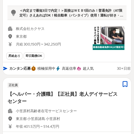
＜内定まで最短3日で内定！＞面接はＷＥＢ1回のみ！普通免許（AT限
定可）さえあればOK！軽自動車（バンタイプ）使用！運転が好き・慣
れている方なら大歓迎です！
株式会社カクヤス
東京都
月給 300,150円 ~ 342,250円
昇給あり
即日勤務OK
カンタン応募
積極採用中
高返信率
超人気
30+日前
正社員
【ヘルパー・介護職】【正社員】老人デイサービス
センター
小笠原村高齢者在宅サービスセンター
東京都 小笠原諸島 小笠原村
年収 401.5万円 ~ 514.4万円