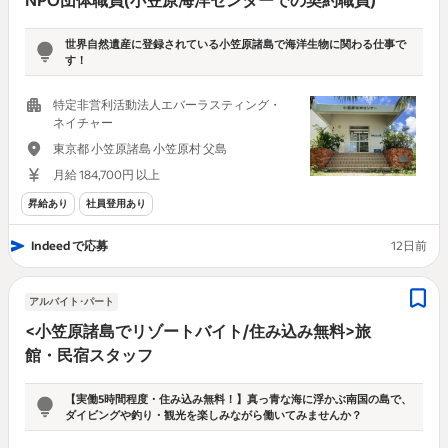
世界自然遺産に登録されている小笠原諸島で海洋生物に関わる仕事で
す！
特定非営利活動法人エバーラスティング・
ネイチャー
東京都 小笠原諸島 小笠原村 父島
月給 184,700円 以上
昇給あり
社員登用あり
Indeed で応募
12日前
アルバイト･パート
<小笠原諸島でリゾートバイト/住み込み無料>旅
館・民宿スタッフ
【実働5時間程度・住み込み無料！】真っ青な海に浮かぶ南国の島で、
ダイビングや釣り・観光を楽しみながら働いてみませんか？