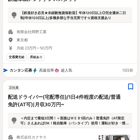
【鉄道好き必見★未経験無資格歓迎】年休120日以上◎完全週休二日
制/年休120日以上/多種多様な手当充実です☆資格支援あり
有限会社岡野工業
東京都
月給 23万円 ~ 50万円
交通費支給
昇給あり
カンタン応募
高返信率
超人気
13日前
正社員
配送ドライバー(宅配専任)/1日4件程度の配送/普通
免許(AT可)|月収30万円~
＜内定まで最短3日間！＞面接はＷＥＢ1回のみ！普通免許（AT限定
可）さえあればOK！軽自動車（バンタイプ）使用！運転が好き・慣れ
ている方なら大歓迎です！
株式会社カクヤス