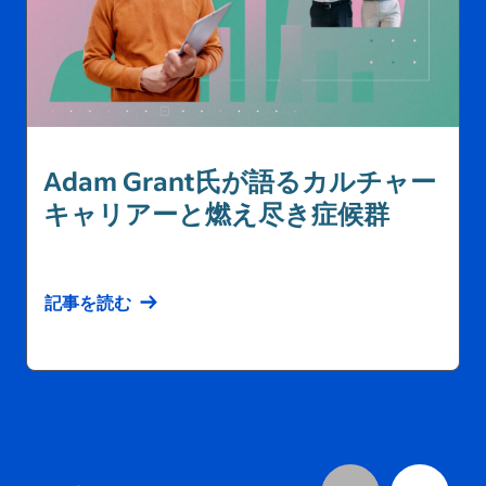
Adam Grant氏が語るカルチャー
共感を得られる採用ブランドを
キャリアーと燃え尽き症候群
構築するには？
人材確保に役立つ！ 魅力的な会社
案内の作り方
記事を読む
記事を読む
記事を読む