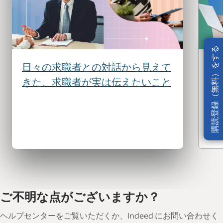
購読登録（無料）をする
日々の求職者との対話から見えて
意
きた、求職者が実は伝えたいこと
重
キ
ご不明な点がございますか？
ヘルプセンターをご覧いただくか、Indeed にお問い合わせく