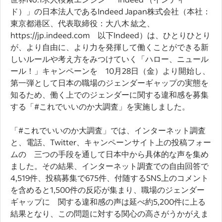
ド）」の日本法人であるIndeed Japan株式会社（本社：
東京都港区、代表取締役：大八木 紘之、
https://jp.indeed.com 以下Indeed）は、ひとりひとり
が、より自由に、より力を発揮して働くことができる新
しいルールや考え方をみつけていく「ハロー、ニュール
ール！」キャンペーンを 10月28日（金）より開始し、
第一弾として日本の職場のジェンダーギャップの実態を
知るため、働く上でのジェンダーに関する違和感を募集
する「#これでいいのか大調査」を実施しました。
「#これでいいのか大調査」では、インターネット調査
と、電話、Twitter、キャンペーンサイト上の投稿フォー
ムの 三つの手段を通して日本中から具体的な声を集め
ました。その結果、インターネット調査での自由回答で
4,519件、投稿募集で675件、付随するSNS上のコメント
を含めると1,500件の反応が集まり、職場のジェンダー
ギャップに 関する違和感の声は延べ約5,200件に上る
結果となり、この問題に対する関心の高さがうかがえま