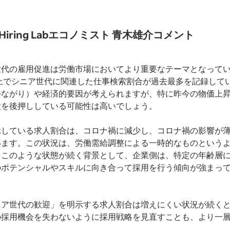
 Hiring Labエコノミスト 青木雄介コメント
世代の雇用促進は労働市場においてより重要なテーマとなって
ed上でシニア世代に関連した仕事検索割合が過去最多を記録して
つながり）や経済的要因が考えられますが、特に昨今の物価上
欲を後押ししている可能性は高いでしょう。
示している求人割合は、コロナ禍に減少し、コロナ禍の影響が
います。この状況は、労働需給調整による一時的なものという
。このような状態が続く背景として、企業側は、特定の年齢層
のポテンシャルやスキルに向き合って採用を行う傾向が強まっ
ニア世代の歓迎」を明示する求人割合は増えにくい状況が続く
の採用機会を失わないように採用戦略を見直すことも、より一