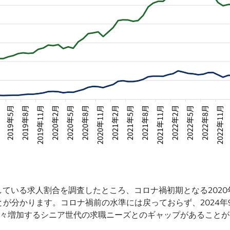
ている求人割合を調査したところ、コロナ禍初期となる2020年
とが分かります。コロナ禍前の水準には戻っておらず、2024年9
。年々増加するシニア世代の求職ニーズとのギャップがあること