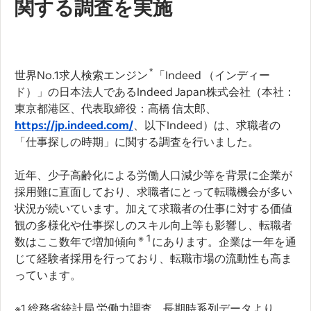
関する調査を実施
*
世界No.1求人検索エンジン
「Indeed （インディー
ド）」の日本法人であるIndeed Japan株式会社（本社：
東京都港区、代表取締役：高橋 信太郎、
https://jp.indeed.com/
、以下Indeed）は、求職者の
「仕事探しの時期」に関する調査を行いました。
近年、少子高齢化による労働人口減少等を背景に企業が
採用難に直面しており、求職者にとって転職機会が多い
状況が続いています。加えて求職者の仕事に対する価値
観の多様化や仕事探しのスキル向上等も影響し、転職者
※
1
数はここ数年で増加傾向
にあります。企業は一年を通
じて経験者採用を行っており、転職市場の流動性も高ま
っています。
※1 総務省統計局 労働力調査 長期時系列データより