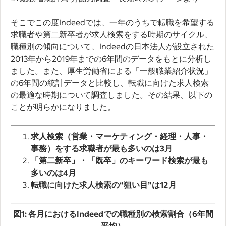
そこでこの度Indeedでは、一年のうちで転職を希望する
求職者や第二新卒者が求人検索をする時期のサイクル、
職種別の傾向について、Indeedの日本法人が設立された
2013年から2019年までの6年間のデータをもとに分析し
ました。また、厚生労働省による「一般職業紹介状況」
の6年間の統計データと比較し、転職に向けた求人検索
の最適な時期について調査しました。その結果、以下の
ことが明らかになりました。
求人検索（営業・マーケティング・経理・人事・
事務）をする求職者が最も多いのは
3
月
「第二新卒」・「既卒」のキーワード検索が最も
多いのは
4
月
転職に向けた求人検索の“狙い目”は
12
月
図
1:
各月における
Indeed
での職種別の検索割合（
6
年間
平均）