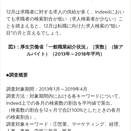
12月は求職者に対する求人の供給が多く、Indeedにおい
ても求職者の検索割合が低い（求人検索者が少ない）こ
とを踏まえると、12月は転職に向けた求人検索の“狙い
目”の月と言えるでしょう。
図
3
：厚生労働省「一般職業紹介状況」［実数］（除ア
ルバイト）（
2013
年～
2018
年平均）
■調査概要
調査対象期間：2013年1月～2019年4月
調査方法：対象期間内における各キーワードについて、
Indeed上での各月の検索数の割合を平均値で算出。
（検索数の割合を12ヶ月で合計100%としたときの各月
の検索割合）。
調査対象キーワード：①営業、マーケティング、経理、
人事、事務 ②第二新卒・既卒