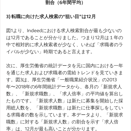
割合（
6
年間平均）
3) 転職に向けた求人検索の“狙い目”は
12
月
図1より、Indeedにおける求人検索割合が最も少ないの
は12月であることが分かりました。つまり12月は１年の
中で相対的に求人検索者が少なく、いわば「求職者のラ
イバルが少ない」時期であると言えます。
次に、厚生労働省の統計データを元に国内における一年
を通じた求人および求職者の需給トレンドを見ていきま
す。図3は、厚生労働省「一般職業紹介状況」の2013
年〜2018年の6年間統計データから、各月の「新規求人
数」、「新規求職数」、「求人倍率」の平均値を算出し
たものです。「新規求人数」は新たに募集を開始した採
用総人数を、「新規求職数」は新たに仕事探しをしてい
る求職者の数を示しています。本データより、「新規求
職数」に対する「新規求人数」の割合を示す「求人倍
率」は、12月が最も高いことが分かります。