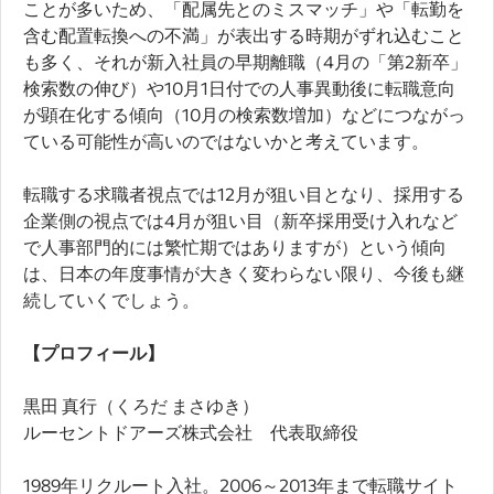
ことが多いため、「配属先とのミスマッチ」や「転勤を
含む配置転換への不満」が表出する時期がずれ込むこと
も多く、それが新入社員の早期離職（4月の「第2新卒」
検索数の伸び）や10月1日付での人事異動後に転職意向
が顕在化する傾向（10月の検索数増加）などにつながっ
ている可能性が高いのではないかと考えています。
転職する求職者視点では12月が狙い目となり、採用する
企業側の視点では4月が狙い目（新卒採用受け入れなど
で人事部門的には繁忙期ではありますが）という傾向
は、日本の年度事情が大きく変わらない限り、今後も継
続していくでしょう。
【
プロフィール】
黒田 真行（くろだ まさゆき）
ルーセントドアーズ株式会社 代表取締役
1989年リクルート入社。2006～2013年まで転職サイト