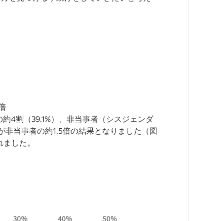
倍
約4割（39.1%）、非当事者（シスジェンダ
が非当事者の約1.5倍の結果となりました（図
れました。