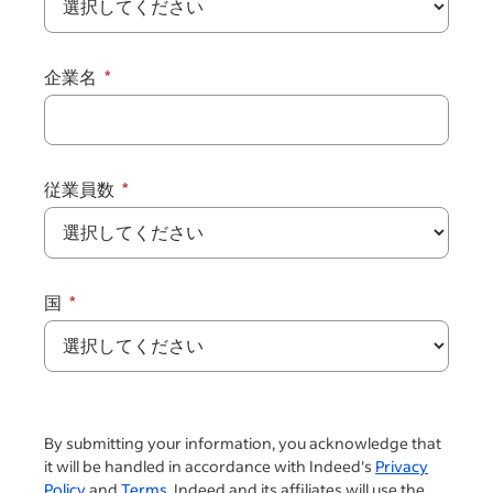
企業名
従業員数
国
By submitting your information, you acknowledge that
it will be handled in accordance with Indeed's
Privacy
Policy
and
Terms.
Indeed and its affiliates will use the