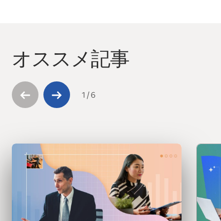
オススメ記事
This is a carousel with 6 slides. Use arrow keys to navigate
1
/
6